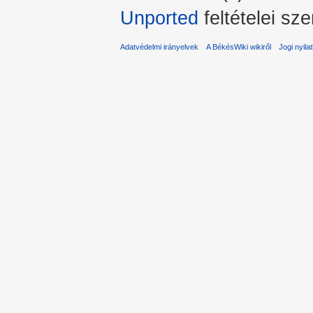
Unported
feltételei sze
Adatvédelmi irányelvek
A BékésWiki wikiről
Jogi nyila