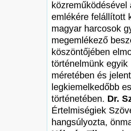
közreműködésével a
emlékére felállított
magyar harcosok g
megemlékező besz
köszöntőjében elmo
történelmünk egyik 
méretében és jelen
legkiemelkedőbb e
történetében.
Dr. S
Értelmiségiek Szöv
hangsúlyozta, önmagá