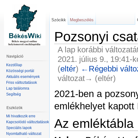
Szócikk
Megbeszélés
Pozsonyi csat
A lap korábbi változatá
Navigáció
2021. július 9., 19:41-k
Kezdőlap
(
eltér
)
←Régebbi válto
Közösségi portál
változat→ (eltér)
Aktuális események
Friss változtatások
Lap találomra
2021-ben a pozsony
Segítség
emlékhelyet kapott
Eszközök
Mi hivatkozik erre
Az emléktábla
Kapcsolódó változtatások
Speciális lapok
Nyomtatható változat