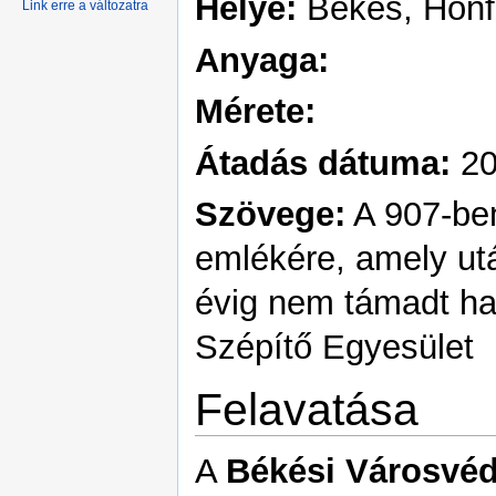
Helye:
Békés, Honfo
Link erre a változatra
Anyaga:
Mérete:
Átadás dátuma:
202
Szövege:
A 907-ben
emlékére, amely ut
évig nem támadt ha
Szépítő Egyesület
Felavatása
A
Békési Városvéd