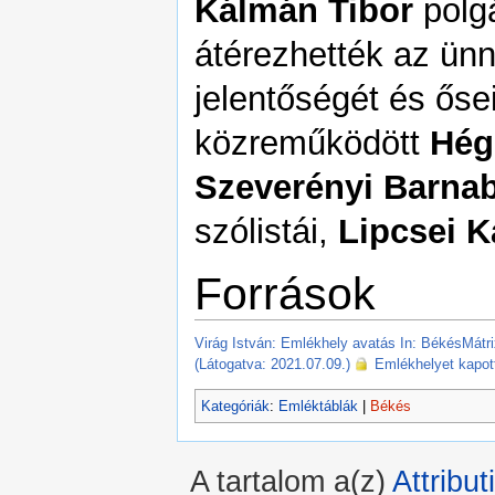
Kálmán Tibor
polgá
átérezhették az ünn
jelentőségét és őse
közreműködött
Hég
Szeverényi Barna
szólistái,
Lipcsei K
Források
Virág István: Emlékhely avatás In: BékésMátri
(Látogatva: 2021.07.09.)
Emlékhelyet kapott
Kategóriák
:
Emléktáblák
|
Békés
A tartalom a(z)
Attribu