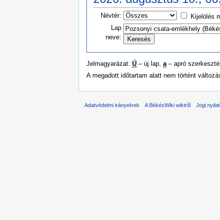
Névtér:
Kijelölés 
Lap
neve:
Jelmagyarázat:
Ú
– új lap,
a
– apró szerkeszt
A megadott időtartam alatt nem történt változ
Adatvédelmi irányelvek
A BékésWiki wikiről
Jogi nyila