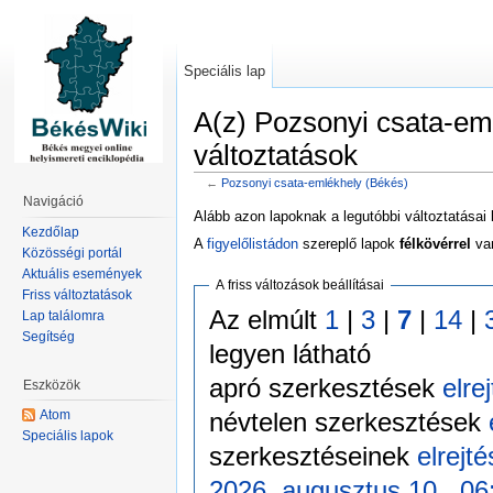
Speciális lap
A(z) Pozsonyi csata-em
változtatások
←
Pozsonyi csata-emlékhely (Békés)
Navigáció
Alább azon lapoknak a legutóbbi változtatásai 
Kezdőlap
A
figyelőlistádon
szereplő lapok
félkövérrel
van
Közösségi portál
Aktuális események
A friss változások beállításai
Friss változtatások
Az elmúlt
1
|
3
|
7
|
14
|
Lap találomra
Segítség
legyen látható
apró szerkesztések
elre
Eszközök
névtelen szerkesztések
Atom
Speciális lapok
szerkesztéseinek
elrejt
2026. augusztus 10., 06