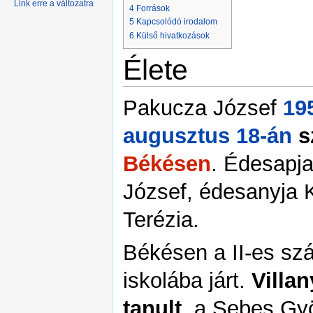
Link erre a változatra
4
Források
5
Kapcsolódó irodalom
6
Külső hivatkozások
Élete
Pakucza József
19
augusztus 18-án
sz
Békésen
. Édesapj
József, édesanyja 
Terézia.
Békésen a II-es sz
iskolába járt.
Villa
tanult
, a Sebes Gy