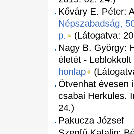
Kőváry E. Péter: 
Népszabadság, 50.
p.
(Látogatva: 20
Nagy B. György: H
életét - Leblokkolt
honlap
(Látogatva
Ötvenhat évesen i
csabai Herkules. 
24.)
Pakucza József
Szegfű Katalin: Bék