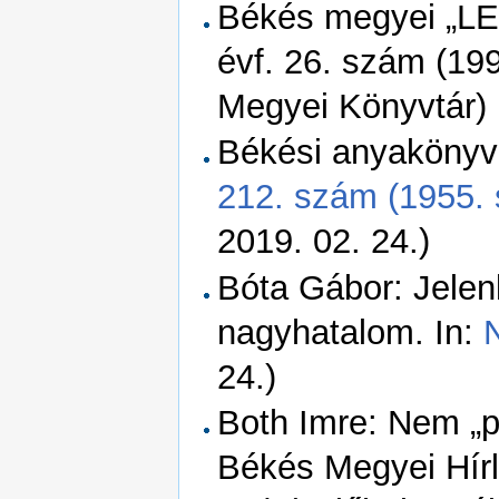
Békés megyei „LEG
évf. 26. szám (199
Megyei Könyvtár)
Békési anyakönyvi
212. szám (1955. 
2019. 02. 24.)
Bóta Gábor: Jelen
nagyhatalom. In:
24.)
Both Imre: Nem „pú
Békés Megyei Hírl