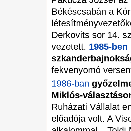
Békéscsabán a Kórh
létesítményvezetőké
Derkovits sor 14. s
vezetett.
1985-ben
szkanderbajnokság
fekvenyomó verseny
1986-ban
győzelmet
Miklós-választáso
Ruházati Vállalat e
előadója volt. A Vi
alkalommal – Toldi 