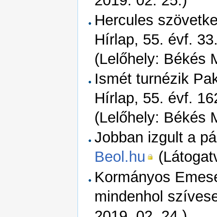
2019. 02. 25.)
Hercules szövetke
Hírlap, 55. évf. 33
(Lelőhely: Békés 
Ismét turnézik Pa
Hírlap, 55. évf. 16
(Lelőhely: Békés 
Jobban izgult a pá
Beol.hu
(Látogatv
Kormányos Emese:
mindenhol szívese
2019. 02. 24.)