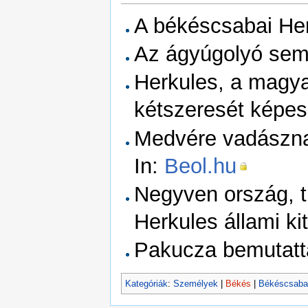
A békéscsabai Her
Az ágyúgolyó sem 
Herkules, a magya
kétszeresét képes
Medvére vadászna
In:
Beol.hu
Negyven ország, t
Herkules állami ki
Pakucza bemutatta
Kategóriák
:
Személyek
|
Békés
|
Békéscsaba