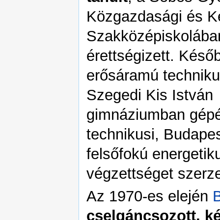
Közgazdasági és K
Szakközépiskolába
érettségizett. Kés
erősáramú techniku
Szegedi Kis István
gimnáziumban gép
technikusi, Budape
felsőfokú energetik
végzettséget szerze
Az 1970-es elején
cselgáncsozott, k