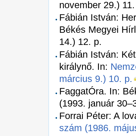
november 29.) 11.
Fábián István: Her
Békés Megyei Hírl
14.) 12. p.
Fábián István: Két
királynő. In:
Nemze
március 9.) 10. p.
FaggatÓra. In: Bé
(1993. január 30–3
Forrai Péter: A lov
szám (1986. május