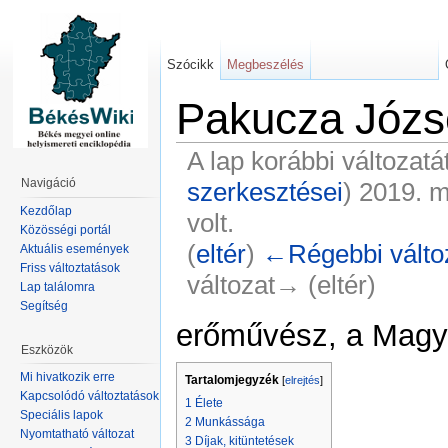
Szócikk
Megbeszélés
Pakucza Józs
A lap korábbi változatá
Navigáció
szerkesztései
)
2019. má
Kezdőlap
volt.
Közösségi portál
(
eltér
)
←Régebbi válto
Aktuális események
Friss változtatások
változat→ (eltér)
Lap találomra
Segítség
erőművész, a Magy
Eszközök
Mi hivatkozik erre
Tartalomjegyzék
[
elrejtés
]
Kapcsolódó változtatások
1
Élete
Speciális lapok
2
Munkássága
Nyomtatható változat
3
Díjak, kitüntetések