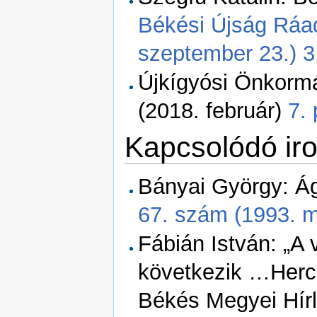
Békési Újság Ráad
szeptember 23.) 3.
Újkígyósi Önkormán
(2018. február)
7. 
Kapcsolódó ir
Bányai György: Ág
67. szám (1993. má
Fábián István: „A 
következik …Hercu
Békés Megyei Hírl