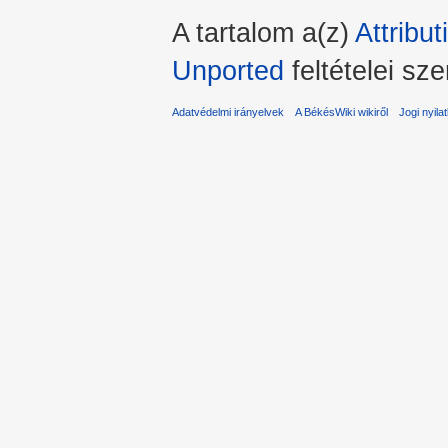
A tartalom a(z)
Attribu
Unported
feltételei sze
Adatvédelmi irányelvek
A BékésWiki wikiről
Jogi nyila