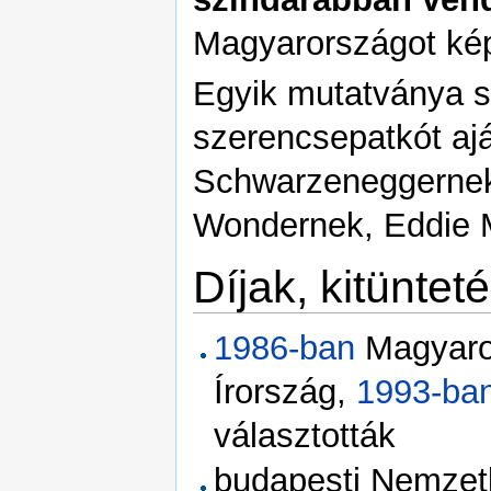
Magyarországot kép
Egyik mutatványa so
szerencsepatkót aj
Schwarzeneggernek
Wondernek, Eddie 
Díjak, kitüntet
1986-ban
Magyaro
Írország,
1993-ba
választották
budapesti Nemzetkö