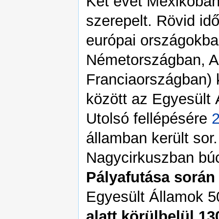
Két évet Mexikóban
szerepelt. Rövid id
európai országokba
Németországban, Au
Franciaországban) 
között az Egyesült 
Utolsó fellépésére
államban került sor
Nagycirkuszban búc
Pályafutása során 
Egyesült Államok 5
alatt körülbelül 1