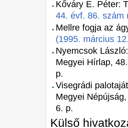
Kőváry E. Péter: T
44. évf. 86. szám (
Mellre fogja az ág
(1995. március 12.
Nyemcsok László: 
Megyei Hírlap, 48.
p.
Visegrádi palotajá
Megyei Népújság, 
6. p.
Külső hivatko