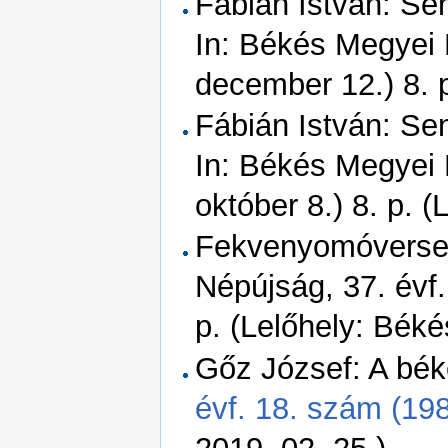
Fábián István: Se
In: Békés Megyei 
december 12.) 8. 
Fábián István: Se
In: Békés Megyei 
október 8.) 8. p. 
Fekvenyomóversen
Népújság, 37. évf
p. (Lelőhely: Bék
Gőz József: A bék
évf. 18. szám (198