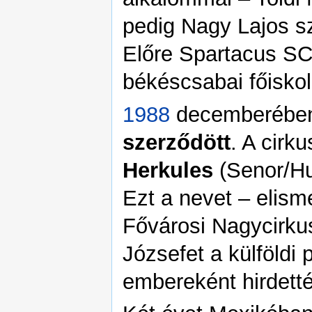
pedig Nagy Lajos s
Előre Spartacus SC
békéscsabai főiskol
1988
decemberéb
szerződött
. A cirk
Herkules
(Senor/Hu
Ezt a nevet – elisme
Fővárosi Nagycirku
Józsefet a külföldi
embereként hirdetté