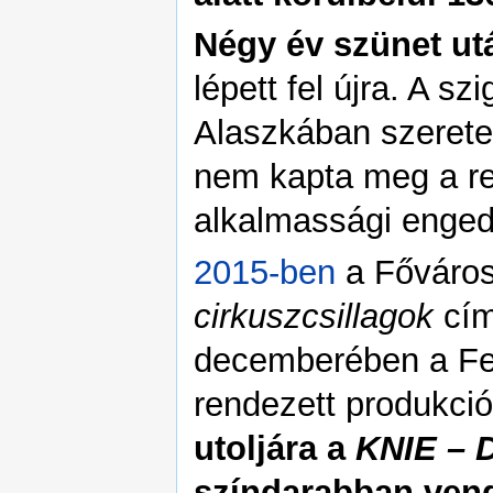
Négy év szünet utá
lépett fel újra. A s
Alaszkában szerete
nem kapta meg a re
alkalmassági enged
2015-ben
a Főváros
cirkuszcsillagok
cím
decemberében a Fer
rendezett produkci
utoljára a
KNIE – 
színdarabban ven