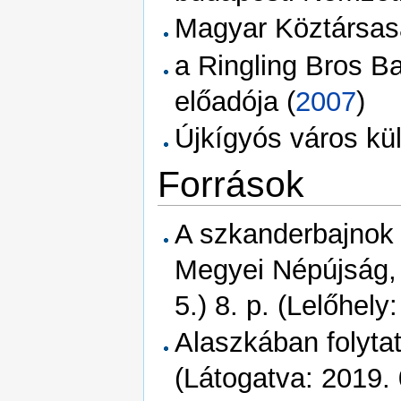
Magyar Köztársas
a Ringling Bros B
előadója (
2007
)
Újkígyós város kül
Források
A szkanderbajnok 
Megyei Népújság, 
5.) 8. p. (Lelőhel
Alaszkában folyta
(Látogatva: 2019. 