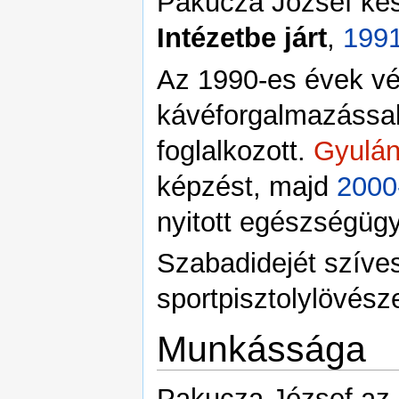
Pakucza József k
Intézetbe járt
,
199
Az 1990-es évek vég
kávéforgalmazással
foglalkozott.
Gyulá
képzést, majd
2000
nyitott egészségügyi
Szabadidejét szíves
sportpisztolylövésze
Munkássága
Pakucza József az 