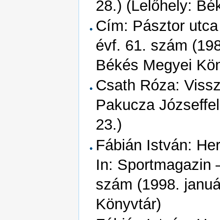
28.) (Lelőhely: B
Cím: Pásztor utca
évf. 61. szám (198
Békés Megyei Kön
Csath Róza: Vissz
Pakucza Józseffel
23.)
Fábián István: He
In: Sportmagazin –
szám (1998. januá
Könyvtár)