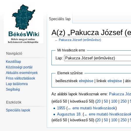
Speciális lap
A(z) „Pakucza József (e
←
Pakucza József (erőművész)
Mi hivatkozik erre
Navigáció
Lap:
Kezdőlap
Közösségi portál
Aktuális események
Elemek szűrése
Friss változtatások
beillesztések
elrejtése
| linkek
elrejtése
| áti
Lap találomra
Segítség
Az alábbi lapok hivatkoznak erre:
Pakucza Józ
(előző 50 | következő 50) (
20
|
50
|
100
|
250
|
Eszközök
1955
(
← erre mutató hivatkozások
)
Speciális lapok
Augusztus 18.
(
← erre mutató hivatkozáso
(előző 50 | következő 50) (
20
|
50
|
100
|
250
|