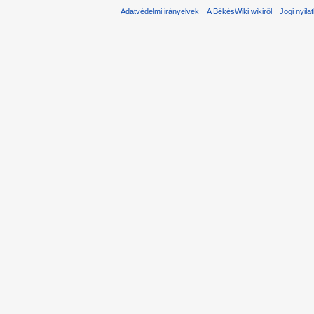
Adatvédelmi irányelvek
A BékésWiki wikiről
Jogi nyila