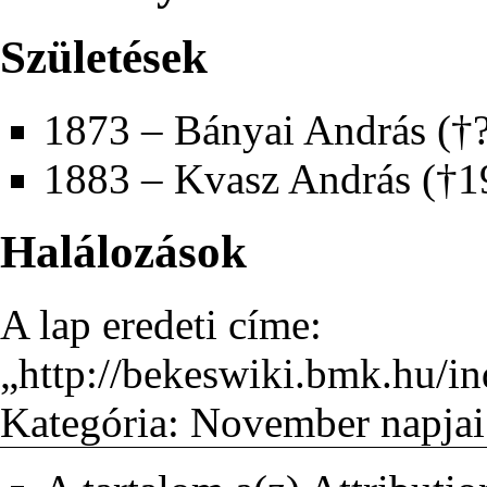
Születések
1873
–
Bányai András
(†?
1883
–
Kvasz András
(†
1
Halálozások
A lap eredeti címe:
„
http://bekeswiki.bmk.hu/
Kategória
:
November napjai