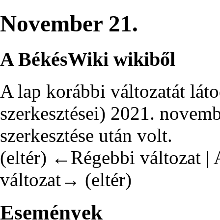
November 21.
A BékésWiki wikiből
A lap korábbi változatát lát
szerkesztései
)
2021. novembe
szerkesztése után volt.
(
eltér
)
←Régebbi változat
| 
változat→ (eltér)
Események