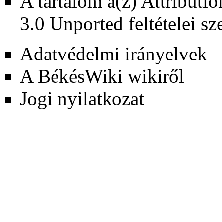
A tartalom a(z)
Attributi
3.0 Unported
feltételei sz
Adatvédelmi irányelvek
A BékésWiki wikiről
Jogi nyilatkozat