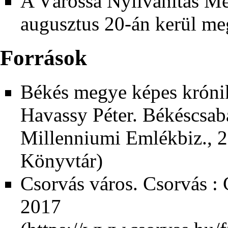
A Várossá Nyilvánítás M
augusztus 20-án
kerül me
Források
Békés megye képes króni
Havassy Péter. Békéscsab
Millenniumi Emlékbiz., 
Könyvtár)
Csorvás város.
Csorvás :
2017