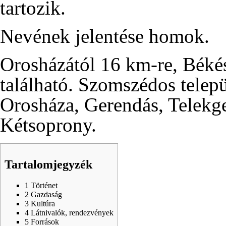
tartozik.
Nevének jelentése homok.
Orosházától
16 km-re,
Békés
található. Szomszédos telep
Orosháza,
Gerendás
,
Telekg
Kétsoprony
.
Tartalomjegyzék
1
Történet
2
Gazdaság
3
Kultúra
4
Látnivalók, rendezvények
5
Források