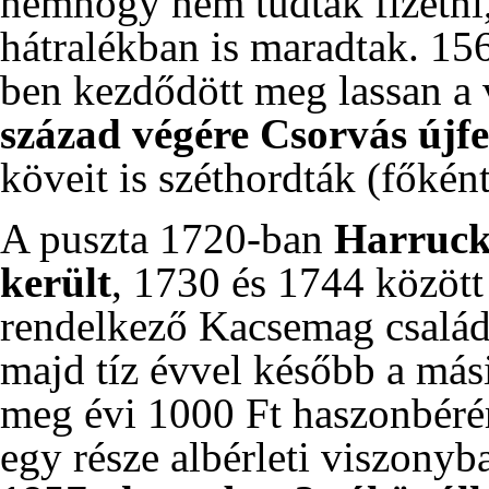
nemhogy nem tudtak fizetni
hátralékban is maradtak.
15
ben
kezdődött meg lassan a
század végére Csorvás újfe
köveit is széthordták (főké
A puszta
1720-ban
Harruck
került
,
1730
és
1744
között
rendelkező Kacsemag család
majd tíz évvel később a mási
meg évi 1000 Ft haszonbérért
egy része albérleti viszonyba