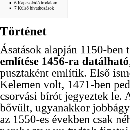
6
Kapcsolódó irodalom
7
Külső hivatkozások
Történet
Ásatások alapján
1150-ben
t
említése
1456-ra
datálható
pusztaként említik. Első ism
Kelemen volt,
1471-ben
ped
csorvási bírót jegyeztek le
bővült, ugyanakkor jobbágy
az
1550-es
években csak né