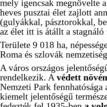
mely igencsak megnövelte a 
heves pusztai élet zajlott a
(gulyákkal, pásztorokkal, be
az élet itt is átállt a stagnál
Területe 9 018 ha, népessége
Roma és szlovák nemzetiségi
A város országos jelentőségű
rendelkezik. A
védett növén
Nemzeti Park fennhatósága a
kiemelt jelentőségű természet
fedezték fel
1935-ben
a vol