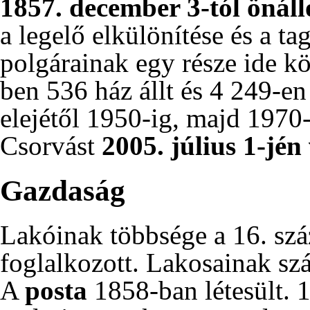
1857
.
december 3-tól
önáll
a legelő elkülönítése és a t
polgárainak egy része ide köl
ben
536 ház állt és 4 249-en
elejétől
1950-ig
, majd
1970-
Csorvást
2005
.
július 1-jén
Gazdaság
Lakóinak többsége a 16. sz
foglalkozott. Lakosainak s
A
posta
1858-ban
létesült.
1