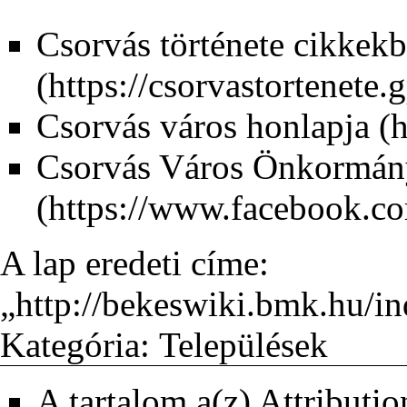
Csorvás története cikkek
Csorvás város
honlapja
Csorvás Város Önkormán
A lap eredeti címe:
„
http://bekeswiki.bmk.hu
Kategória
:
Települések
A tartalom a(z)
Attributi