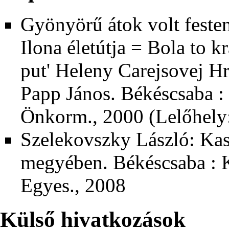
Gyönyörű átok volt festen
Ilona életútja = Bola to k
put' Heleny Carejsovej H
Papp János. Békéscsaba : 
Önkorm., 2000 (Lelőhely
Szelekovszky László: Kas
megyében. Békéscsaba : 
Egyes., 2008
Külső hivatkozások