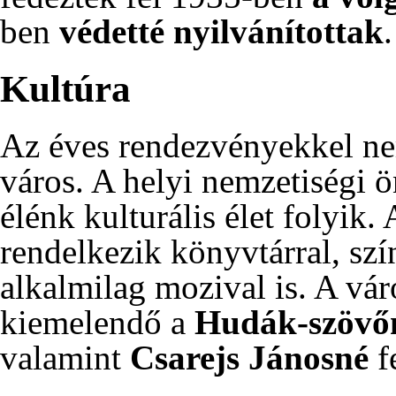
ben
védetté nyilvánítottak
.
Kultúra
Az éves rendezvényekkel nem
város. A helyi nemzetiségi 
élénk kulturális élet folyik.
rendelkezik könyvtárral, sz
alkalmilag mozival is. A vár
kiemelendő a
Hudák-szövő
valamint
Csarejs Jánosné
f