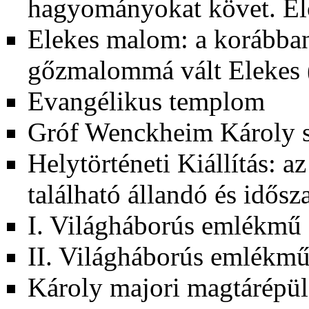
hagyományokat követ. Elő
Elekes malom: a korábba
gőzmalommá vált Elekes (
Evangélikus templom
Gróf Wenckheim Károly s
Helytörténeti Kiállítás: a
található állandó és idősz
I. Világháborús emlékmű
II. Világháborús emlékm
Károly majori magtárépül