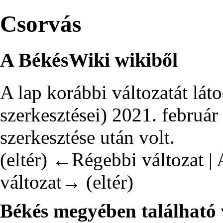
Csorvás
A BékésWiki wikiből
A lap korábbi változatát lát
szerkesztései
)
2021. február 
szerkesztése után volt.
(
eltér
)
←Régebbi változat
| 
változat→ (eltér)
Békés megyében található 