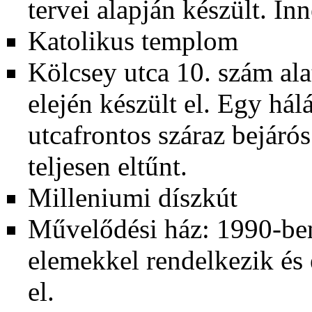
tervei alapján készült. In
Katolikus templom
Kölcsey utca 10. szám ala
elején készült el. Egy hál
utcafrontos száraz bejáró
teljesen eltűnt.
Milleniumi díszkút
Művelődési ház:
1990-be
elemekkel rendelkezik és 
el.