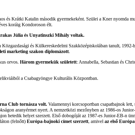
nos és Krátki Katalin második gyermekeként. Szülei a Kner nyomda mun
yéves koráig
Kondoroson
élt.
akas Júlia és Unyatinszki Mihály voltak.
án Közgazdasági és Külkereskedelmi Szakközépiskolában tanult,
1992-
leti marketing szakon diplomázott
.
ikus orvos.
Három gyermekük született
: Annabella, Sebastian és Chris
relikviáiból a
Csabagyöngye Kulturális Központban
.
na Club tornásza volt.
Valamennyi korcsoportban csapatbajnok lett, s
okságon aranyérmet nyert. A nemzetközi mezőnyben az
1986-os
Junior
on hetedik helyet szerzett. Első dobogóját az
1987-es
Junior-EB-n ünne
áton (felnőtt)
Európa-bajnoki címet szerzett
, amivel
az első Európ