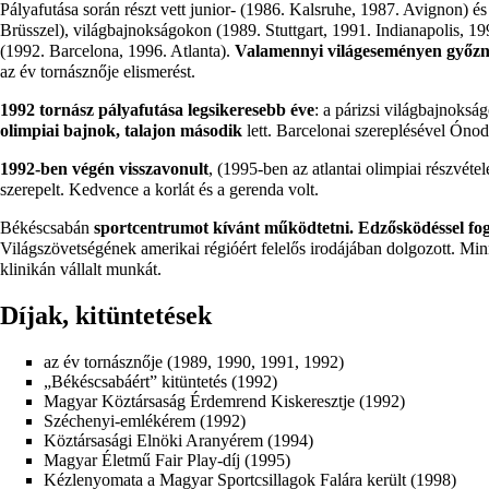
Pályafutása során részt vett junior- (1986. Kalsruhe, 1987. Avignon) 
Brüsszel), világbajnokságokon (1989. Stuttgart, 1991. Indianapolis, 19
(1992. Barcelona, 1996. Atlanta).
Valamennyi világeseményen győzni 
az év tornásznője elismerést.
1992
tornász pályafutása legsikeresebb éve
: a párizsi világbajnoksá
olimpiai bajnok, talajon második
lett. Barcelonai szereplésével Ónod
1992-ben
végén visszavonult
, (
1995-ben
az atlantai olimpiai részvétel
szerepelt. Kedvence a korlát és a gerenda volt.
Békéscsabán
sportcentrumot kívánt működtetni. Edzősködéssel fog
Világszövetségének amerikai régióért felelős irodájában dolgozott. Min
klinikán vállalt munkát.
Díjak, kitüntetések
az év tornásznője (1989, 1990, 1991, 1992)
„Békéscsabáért” kitüntetés (1992)
Magyar Köztársaság Érdemrend Kiskeresztje (1992)
Széchenyi-emlékérem (1992)
Köztársasági Elnöki Aranyérem (1994)
Magyar Életmű Fair Play-díj (1995)
Kézlenyomata a Magyar Sportcsillagok Falára került (1998)