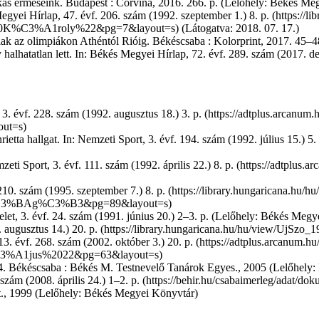
kás érmeseink. Budapest : Corvina, 2016. 266. p. (Lelőhely: Békés Me
gyei Hírlap, 47. évf. 206. szám (1992. szeptember 1.) 8. p.
(Látogatva: 2018. 07. 17.)
baiak az olimpiákon Athéntól Rióig. Békéscsaba : Kolorprint, 2017. 45
 halhatatlan lett. In: Békés Megyei Hírlap, 72. évf. 289. szám (2017. 
3. évf. 228. szám (1992. augusztus 18.) 3. p.
ietta hallgat. In:
Nemzeti Sport, 3. évf. 194. szám (1992. július 15.) 5. 
eti Sport, 3. évf. 111. szám (1992. április 22.) 8. p.
10. szám (1995. szeptember 7.) 8. p.
elet, 3. évf. 24. szám (1991. június 20.) 2–3. p. (Lelőhely: Békés Meg
 augusztus 14.) 20. p.
3. évf. 268. szám (2002. október 3.) 20. p.
4. Békéscsaba : Békés M. Testnevelő Tanárok Egyes., 2005 (Lelőhely
szám (2008. április 24.) 1–2. p.
t., 1999 (Lelőhely: Békés Megyei Könyvtár)