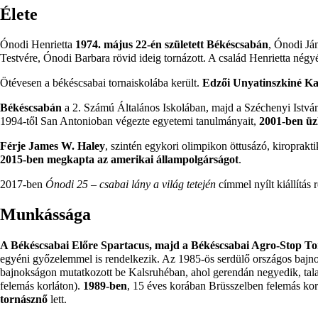
Élete
Ónodi Henrietta
1974
.
május 22-én
született
Békéscsabán
, Ónodi Já
Testvére, Ónodi Barbara rövid ideig tornázott. A család Henrietta nég
Ötévesen a békéscsabai tornaiskolába került.
Edzői Unyatinszkiné Kar
Békéscsabán
a 2. Számú Általános Iskolában, majd a Széchenyi Istv
1994-től
San Antonioban végezte egyetemi tanulmányait,
2001-ben
üz
Férje James W. Haley
, szintén egykori olimpikon öttusázó, kiroprakt
2015-ben
megkapta az amerikai állampolgárságot
.
2017-ben
Ónodi 25 – csabai lány a világ tetején
címmel nyílt kiállítás 
Munkássága
A Békéscsabai Előre Spartacus, majd a Békéscsabai Agro-Stop Tor
egyéni győzelemmel is rendelkezik. Az
1985-ös
serdülő országos bajn
bajnokságon mutatkozott be Kalsruhéban, ahol gerendán negyedik, talaj
felemás korláton).
1989-ben
, 15 éves korában Brüsszelben felemás korl
tornásznő
lett.