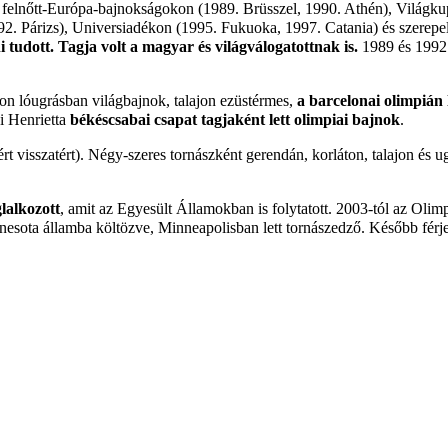
és felnőtt-Európa-bajnokságokon (1989. Brüsszel, 1990. Athén), Világk
92. Párizs), Universiadékon (1995. Fukuoka, 1997. Catania) és szerepel
tudott. Tagja volt a magyar és világválogatottnak is.
1989
és
1992
gon lóugrásban világbajnok, talajon ezüstérmes,
a barcelonai olimpián
i Henrietta
békéscsabai csapat tagjaként lett olimpiai bajnok
.
ért visszatért). Négy-szeres tornászként gerendán, korláton, talajon és u
lalkozott
, amit az Egyesült Államokban is folytatott.
2003-tól
az Olim
nesota államba költözve, Minneapolisban lett tornászedző. Később férje