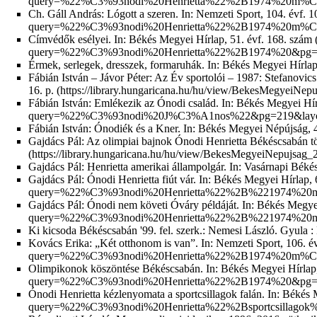
Ch. Gáll András: Lógott a szeren. In:
Nemzeti Sport, 104. évf. 10
Címvédők esélyei. In:
Békés Megyei Hírlap, 51. évf. 168. szám (1
Érmek, serlegek, dresszek, formaruhák. In: Békés Megyei Hírlap
Fábián István – Jávor Péter:
Az Év sportolói – 1987: Stefanovics
16. p.
Fábián István: Emlékezik az Ónodi család. In:
Békés Megyei Hírl
Fábián István: Ónodiék és a Kner. In:
Békés Megyei Népújság, 44
Gajdács Pál: Az olimpiai bajnok Ónodi Henrietta Békéscsabán tö
Gajdács Pál: Henrietta amerikai állampolgár. In: Vasárnapi Béké
Gajdács Pál: Ónodi Henrietta fiút vár. In:
Békés Megyei Hírlap, 6
Gajdács Pál: Ónodi nem követi Óváry példáját. In:
Békés Megyei
Ki kicsoda Békéscsabán '99. fel. szerk.: Nemesi László. Gyula 
Kovács Erika: „Két otthonom is van”. In:
Nemzeti Sport, 106. évf
Olimpikonok köszöntése Békéscsabán. In:
Békés Megyei Hírlap,
Ónodi Henrietta kézlenyomata a sportcsillagok falán. In:
Békés M