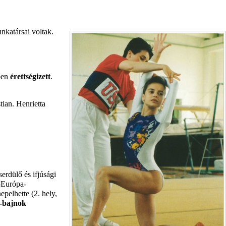
katársai voltak.
ben
érettségizett
.
tian. Henrietta
erdülő és ifjúsági
-Európa-
pelhette (2. hely,
a-bajnok