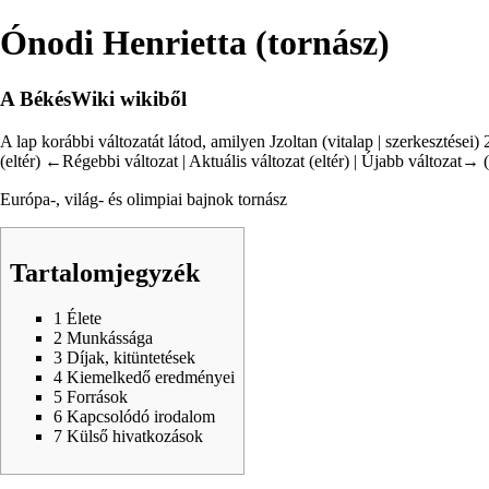
Ónodi Henrietta (tornász)
A BékésWiki wikiből
A lap korábbi változatát látod, amilyen
Jzoltan
(
vitalap
|
szerkesztései
)
2
(
eltér
)
←Régebbi változat
| Aktuális változat (eltér) | Újabb változat→ (
Európa-, világ- és olimpiai bajnok tornász
Tartalomjegyzék
1
Élete
2
Munkássága
3
Díjak, kitüntetések
4
Kiemelkedő eredményei
5
Források
6
Kapcsolódó irodalom
7
Külső hivatkozások