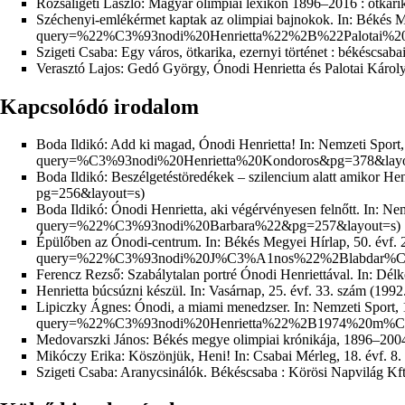
Rózsaligeti László: Magyar olimpiai lexikon 1896–2016 : ötkari
Széchenyi-emlékérmet kaptak az olimpiai bajnokok. In:
Békés Me
Szigeti Csaba: Egy város, ötkarika, ezernyi történet : békéscsa
Verasztó Lajos: Gedó György, Ónodi Henrietta és Palotai Károly
Kapcsolódó irodalom
Boda Ildikó: Add ki magad, Ónodi Henrietta! In:
Nemzeti Sport, 
Boda Ildikó: Beszélgetéstöredékek – szilencium alatt amikor Henr
Boda Ildikó: Ónodi Henrietta, aki végérvényesen felnőtt. In:
Nemz
Épülőben az Ónodi-centrum. In:
Békés Megyei Hírlap, 50. évf. 2
Ferencz Rezső: Szabálytalan portré Ónodi Henriettával. In: Délk
Henrietta búcsúzni készül. In:
Vasárnap, 25. évf. 33. szám (1992.
Lipiczky Ágnes: Ónodi, a miami menedzser. In:
Nemzeti Sport, 1
Medovarszki János: Békés megye olimpiai krónikája, 1896–200
Mikóczy Erika: Köszönjük, Heni! In:
Csabai Mérleg, 18. évf. 8. 
Szigeti Csaba: Aranycsinálók. Békéscsaba : Körösi Napvilág Kf