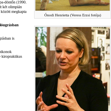
upa-döntőn (1990.
t két olimpián
között megkapta
Ónodi Henrietta (Veress Erzsi fotója)
 lóugrásban
grásban is
pikonok
 kiropraktikus