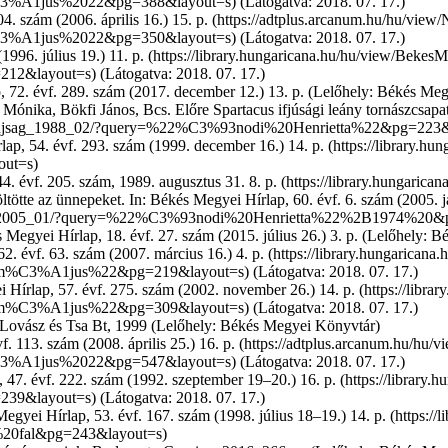
(Látogatva: 2018. 07. 17.)
4. szám (2006. április 16.) 15. p.
(Látogatva: 2018. 07. 17.)
996. július 19.) 11. p.
(Látogatva: 2018. 07. 17.)
, 72. évf. 289. szám (2017. december 12.) 13. p. (Lelőhely: Békés Me
 Mónika, Bökfi János, Bcs. Előre Spartacus ifjúsági leány tornászcsapa
ap, 54. évf. 293. szám (1999. december 16.) 14. p.
. évf. 205. szám, 1989. augusztus 31. 8. p.
ltötte az ünnepeket. In:
Békés Megyei Hírlap, 60. évf. 6. szám (2005. ja
s Megyei Hírlap, 18. évf. 27. szám (2015. július 26.) 3. p. (Lelőhely:
2. évf. 63. szám (2007. március 16.) 4. p.
(Látogatva: 2018. 07. 17.)
 Hírlap, 57. évf. 275. szám (2002. november 26.) 14. p.
(Látogatva: 2018. 07. 17.)
: Lovász és Tsa Bt, 1999 (Lelőhely: Békés Megyei Könyvtár)
. 113. szám (2008. április 25.) 16. p.
(Látogatva: 2018. 07. 17.)
 47. évf. 222. szám (1992. szeptember 19–20.) 16. p.
(Látogatva: 2018. 07. 17.)
egyei Hírlap, 53. évf. 167. szám (1998. július 18–19.) 14. p.