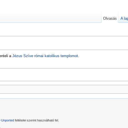
Olvasás
A la
nteli a
Jézus Szíve római katolikus templomot
.
0 Unported
feltételei szerint használható fel.