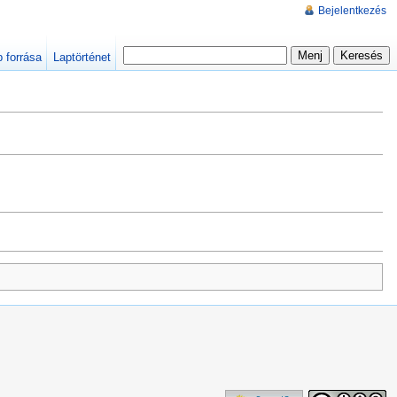
Bejelentkezés
p forrása
Laptörténet