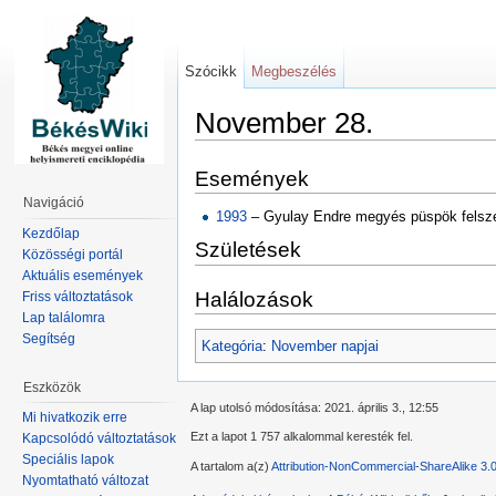
Szócikk
Megbeszélés
November 28.
Események
Navigáció
1993
– Gyulay Endre megyés püspök felsze
Kezdőlap
Születések
Közösségi portál
Aktuális események
Halálozások
Friss változtatások
Lap találomra
Segítség
Kategória
:
November napjai
Eszközök
A lap utolsó módosítása: 2021. április 3., 12:55
Mi hivatkozik erre
Ezt a lapot 1 757 alkalommal keresték fel.
Kapcsolódó változtatások
Speciális lapok
A tartalom a(z)
Attribution-NonCommercial-ShareAlike 3.
Nyomtatható változat