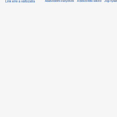
Adatvédelmi irányelvek
A BékésWiki wikiről
Jogi nyila
Link erre a változatra