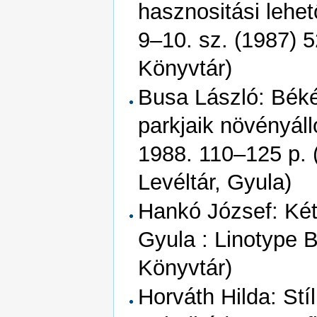
hasznositási lehet
9–10. sz. (1987) 
Könyvtár)
Busa László: Béké
parkjaik növényál
1988. 110–125 p. 
Levéltár, Gyula)
Hankó József: Ké
Gyula : Linotype 
Könyvtár)
Horváth Hilda: Stí