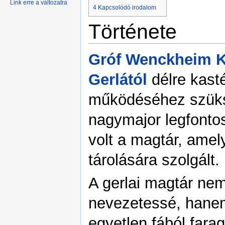
Link erre a változatra
4
Kapcsolódó irodalom
Története
Gróf Wenckheim K
Gerlától
délre kast
működéséhez szükség
nagymajor legfonto
volt a magtár, ame
tárolására szolgált.
A gerlai magtár nem
nevezetessé, hanem
egyetlen fából farag