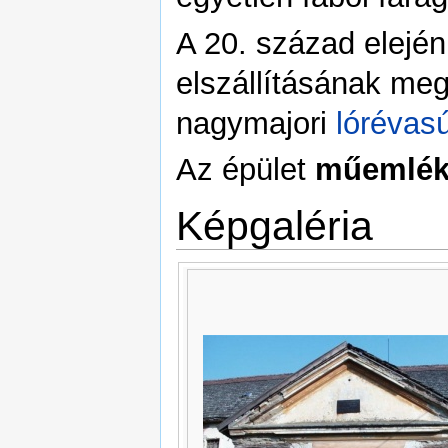
A 20. század elejé
elszállításának me
nagymajori
lórévasú
Az épület
műemlék
Képgaléria