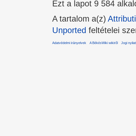
Ezt a lapot 9 584 alka
A tartalom a(z)
Attribu
Unported
feltételei sze
Adatvédelmi irányelvek
A BékésWiki wikiről
Jogi nyila