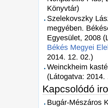
Könyvtár)
Szelekovszky Lász
megyében. Békésc
Egyesület, 2008 (
Békés Megyei Ele
2014. 12. 02.)
Weinckheim kastél
(Látogatva: 2014. 
Kapcsolódó ir
Bugár-Mészáros Kár