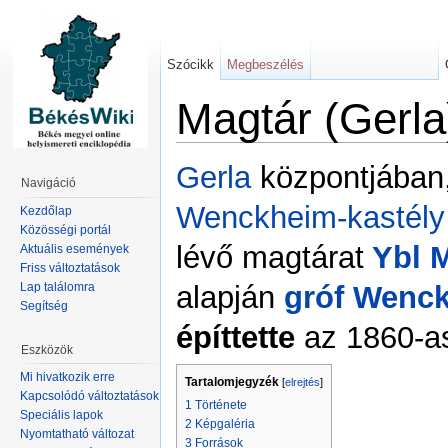
Szócikk
Megbeszélés
Magtár (Gerla
Gerla
központjában
Navigáció
Wenckheim-kastély
Kezdőlap
Közösségi portál
lévő magtárat
Ybl 
Aktuális események
Friss változtatások
Lap találomra
alapján
gróf Wenc
Segítség
építtette
az 1860-a
Eszközök
Mi hivatkozik erre
Tartalomjegyzék
[
elrejtés
]
Kapcsolódó változtatások
1
Története
Speciális lapok
2
Képgaléria
Nyomtatható változat
3
Források