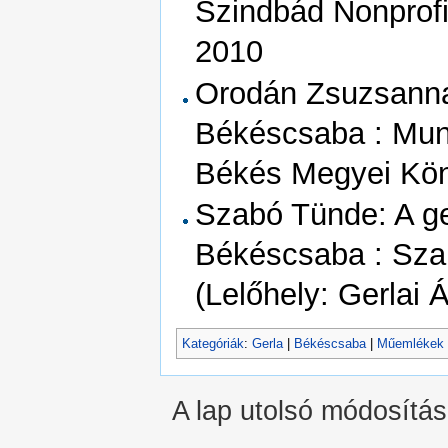
Szindbád Nonprofi
2010
Orodán Zsuzsanna
Békéscsaba : Munk
Békés Megyei Kön
Szabó Tünde: A ge
Békéscsaba : Sza
(Lelőhely: Gerlai
Kategóriák
:
Gerla
|
Békéscsaba
|
Műemlékek
A lap utolsó módosítás