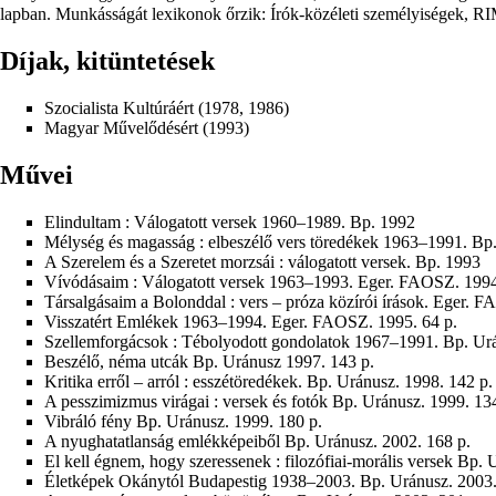
lapban. Munkásságát lexikonok őrzik: Írók-közéleti személyiségek, 
Díjak, kitüntetések
Szocialista Kultúráért (1978, 1986)
Magyar Művelődésért (1993)
Művei
Elindultam : Válogatott versek 1960–1989. Bp. 1992
Mélység és magasság : elbeszélő vers töredékek 1963–1991. Bp
A Szerelem és a Szeretet morzsái : válogatott versek. Bp. 1993
Vívódásaim : Válogatott versek 1963–1993. Eger. FAOSZ. 1994
Társalgásaim a Bolonddal : vers – próza közírói írások. Eger. 
Visszatért Emlékek 1963–1994. Eger. FAOSZ. 1995. 64 p.
Szellemforgácsok : Tébolyodott gondolatok 1967–1991. Bp. Urá
Beszélő, néma utcák Bp. Uránusz 1997. 143 p.
Kritika erről – arról : esszétöredékek. Bp. Uránusz. 1998. 142 p.
A pesszimizmus virágai : versek és fotók Bp. Uránusz. 1999. 13
Vibráló fény Bp. Uránusz. 1999. 180 p.
A nyughatatlanság emlékképeiből Bp. Uránusz. 2002. 168 p.
El kell égnem, hogy szeressenek : filozófiai-morális versek Bp. 
Életképek Okánytól Budapestig 1938–2003. Bp. Uránusz. 2003.