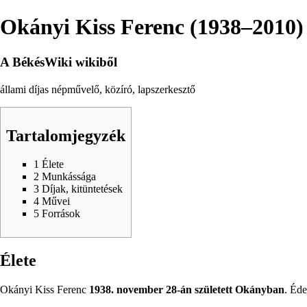
Okányi Kiss Ferenc (1938–2010)
A BékésWiki wikiből
állami díjas népművelő, közíró, lapszerkesztő
Tartalomjegyzék
1
Élete
2
Munkássága
3
Díjak, kitüntetések
4
Művei
5
Források
Élete
Okányi Kiss Ferenc
1938
.
november 28-án
született
Okányban
. Éde