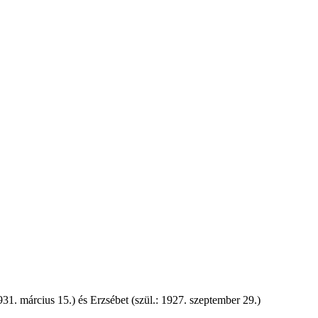
931
.
március 15.
) és Erzsébet (szül.:
1927
.
szeptember 29.
)