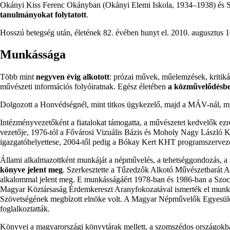
Okányi Kiss Ferenc Okányban (Okányi Elemi Iskola,
1934
–
1938
) és
tanulmányokat folytatott
.
Hosszú betegség után, életének 82. évében hunyt el.
2010
.
augusztus 1
Munkássága
Több mint
negyven évig alkotott
: prózai művek, műelemzések, kritikák,
művészeti információs folyóiratnak. Egész életében
a közművelődésbe
Dolgozott a Honvédségnél, mint titkos ügykezelő, majd a MÁV-nál, min
Intézményvezetőként a fiatalokat támogatta, a művészetet kedvelők ezre
vezetője,
1976-tól
a Fővárosi Vizuális Bázis és Moholy Nagy László K
igazgatóhelyettese,
2004-től
pedig a Bókay Kert KHT programszervező
Állami alkalmazottként munkáját a népművelés, a tehetséggondozás, a m
könyve jelent meg
. Szerkesztette a Tűzedzők Alkotó Művészetbarát A
alkalommal jelent meg. E munkásságáért
1978-ban
és
1986-ban
a Szoci
Magyar Köztársaság Érdemkereszt Aranyfokozatával ismerték el munk
Szövetségének megbízott elnöke volt. A Magyar Népművelők Egyesület
foglalkoztatták.
Könyvei a magyarországi könyvtárak mellett, a szomszédos országokba