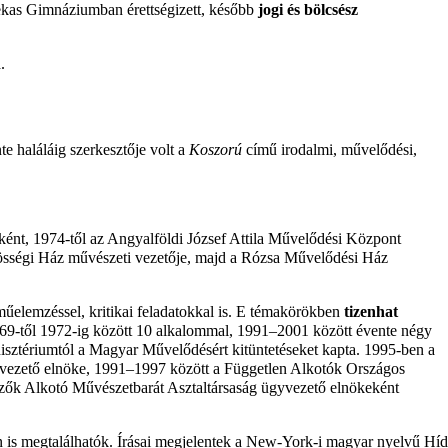
ekas Gimnáziumban érettségizett, később
jogi és bölcsész
.
te haláláig szerkesztője volt a
Koszorú
című irodalmi, művelődési,
ként,
1974-től
az Angyalföldi József Attila Művelődési Központ
ségi Ház művészeti vezetője, majd a Rózsa Művelődési Ház
műelemzéssel, kritikai feladatokkal is. E témakörökben
tizenhat
69-től
1972-ig
között 10 alkalommal,
1991
–
2001
között évente négy
isztériumtól a Magyar Művelődésért kitüntetéseket kapta.
1995-ben
a
vezető elnöke,
1991
–
1997
között a Független Alkotók Országos
ők Alkotó Művészetbarát Asztaltársaság ügyvezető elnökeként
 is megtalálhatók. Írásai megjelentek a New-York-i magyar nyelvű Híd