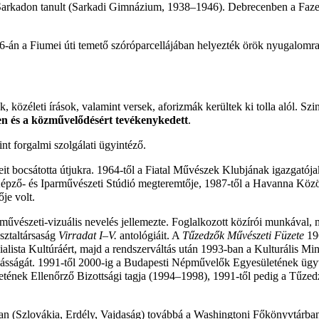
Sarkadon
tanult (Sarkadi Gimnázium,
1938
–
1946
). Debrecenben a Faz
6-án
a Fiumei úti temető szóróparcellájában helyezték örök nyugalomra
 közéleti írások, valamint versek, aforizmák kerültek ki tolla alól. Szin
n és a közművelődésért tevékenykedett
.
t forgalmi szolgálati ügyintéző.
it bocsátotta útjukra.
1964-től
a Fiatal Művészek Klubjának igazgatója
épző- és Iparművészeti Stúdió megteremtője,
1987-től
a Havanna Közös
je volt.
űvészeti-vizuális nevelés jellemezte. Foglalkozott közírói munkával, 
sztaltársaság
Virradat I–V.
antológiáit. A
Tűzedzők Művészeti Füzete
19
alista Kultúráért, majd a rendszerváltás után
1993-ban
a Kulturális Min
ásságát.
1991-től
2000-ig
a Budapesti Népművelők Egyesületének ügy
ének Ellenőrző Bizottsági tagja (
1994
–
1998
),
1991-től
pedig a Tűzedz
n (Szlovákia, Erdély, Vajdaság) továbbá a Washingtoni Főkönyvtárban