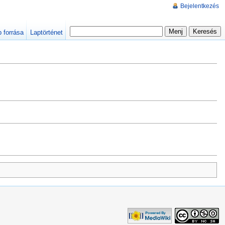
Bejelentkezés
p forrása
Laptörténet