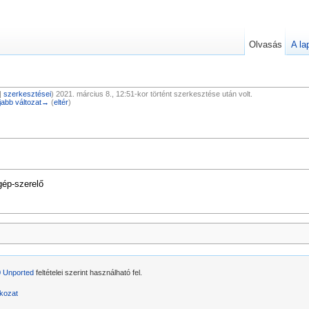
Olvasás
A la
|
szerkesztései
)
2021. március 8., 12:51-kor történt szerkesztése után volt.
jabb változat→
(
eltér
)
őgép-szerelő
0 Unported
feltételei szerint használható fel.
tkozat