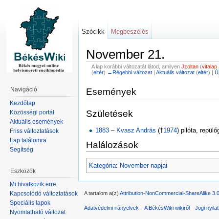
Szócikk
Megbeszélés
November 21.
A lap korábbi változatát látod, amilyen
Jzoltan
(
vitalap
(
eltér
)
←Régebbi változat
|
Aktuális változat
(
eltér
) |
Ú
Navigáció
Események
Kezdőlap
Születések
Közösségi portál
Aktuális események
1883
–
Kvasz András
(†
1974
) pilóta, repül
Friss változtatások
Lap találomra
Halálozások
Segítség
Kategória
:
November napjai
Eszközök
Mi hivatkozik erre
A tartalom a(z)
Attribution-NonCommercial-ShareAlike 3.
Kapcsolódó változtatások
Speciális lapok
Adatvédelmi irányelvek
A BékésWiki wikiről
Jogi nyila
Nyomtatható változat