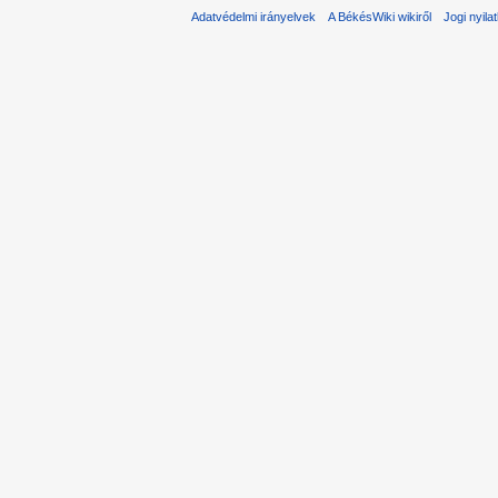
Adatvédelmi irányelvek
A BékésWiki wikiről
Jogi nyila