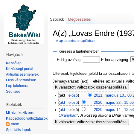
Szócikk
Megbeszélés
A(z) „Lovas Endre (1937
A lap a rendszernaplókban
Keresés a laptörténetben
Navigáció
Eddig az évig:
E hónap végéig:
Kezdőlap
Közösségi portál
Eltérések kijelölése: jelöld ki az összehasonl
Aktuális események
Friss változtatások
Jelmagyarázat: (akt) = eltérés az aktuális válto
Lap találomra
Segítség
(akt |
előző
)
2021. március 18., 08:
(
akt
|
előző
)
2020. május 22., 15:56
Eszközök
(
akt
| előző)
2020. május 14., 13:58
Mi hivatkozik erre
Okányban
'''. A község akkor a Bihar várm
Kapcsolódó változtatások
Atom
Speciális lapok