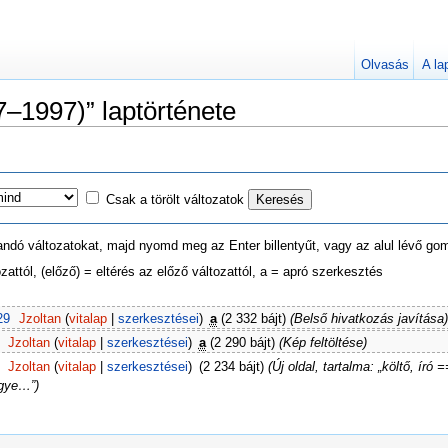
Olvasás
A la
–1997)” laptörténete
Csak a törölt változatok
ítandó változatokat, majd nyomd meg az Enter billentyűt, vagy az alul lévő go
zattól, (előző) = eltérés az előző változattól, a = apró szerkesztés
29
Jzoltan
(
vitalap
|
szerkesztései
)
a
(2 332 bájt)
(Belső hivatkozás javítása)
Jzoltan
(
vitalap
|
szerkesztései
)
a
(2 290 bájt)
(Kép feltöltése)
Jzoltan
(
vitalap
|
szerkesztései
)
(2 234 bájt)
(Új oldal, tartalma: „költő, ír
egye…”)