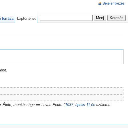
Bejelentkezés
p forrása
Laptörténet
mbot.
ó == Élete, munkássága == Lovas Endre '''
1937
.
április 11-én
született