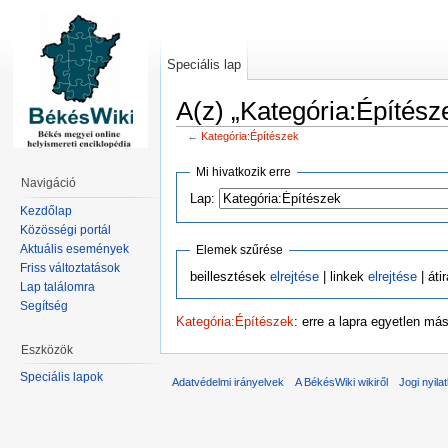
Speciális lap
A(z) „Kategória:Építész
←
Kategória:Építészek
Mi hivatkozik erre
Navigáció
Lap:
Kezdőlap
Közösségi portál
Aktuális események
Elemek szűrése
Friss változtatások
beillesztések
elrejtése
| linkek
elrejtése
| áti
Lap találomra
Segítség
Kategória:Építészek
: erre a lapra egyetlen má
Eszközök
Speciális lapok
Adatvédelmi irányelvek
A BékésWiki wikiről
Jogi nyila