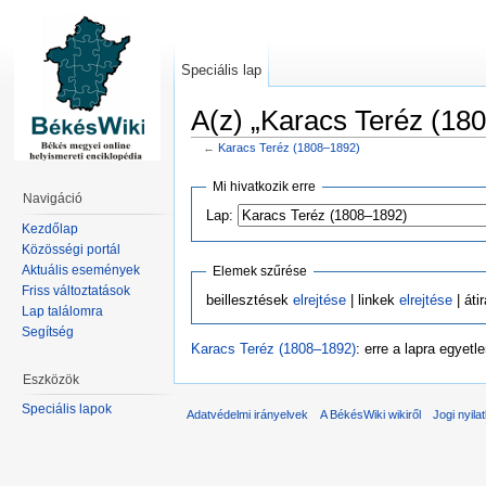
Speciális lap
A(z) „Karacs Teréz (180
←
Karacs Teréz (1808–1892)
Mi hivatkozik erre
Navigáció
Lap:
Kezdőlap
Közösségi portál
Aktuális események
Elemek szűrése
Friss változtatások
beillesztések
elrejtése
| linkek
elrejtése
| áti
Lap találomra
Segítség
Karacs Teréz (1808–1892)
: erre a lapra egyet
Eszközök
Speciális lapok
Adatvédelmi irányelvek
A BékésWiki wikiről
Jogi nyila