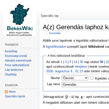
Speciális lap
A(z) Gerendás laphoz k
←
Gerendás
Alább azon lapoknak a legutóbbi változtatásai 
Navigáció
A
figyelőlistádon
szereplő lapok
félkövérrel
van
Kezdőlap
A friss változások beállításai
Közösségi portál
Aktuális események
Az elmúlt
1
|
3
|
7
|
14
|
30
nap utolsó
50
|
1
Friss változtatások
apró szerkesztések
elrejtése
| botok szerke
Lap találomra
2026. augusztus 8., 01:13
után történt vált
Segítség
Névtér:
Kijelölés
Lap neve:
Eszközök
Atom
Speciális lapok
Jelmagyarázat:
Ú
– új lap,
a
– apró szerkeszt
A megadott időtartam alatt nem történt változ