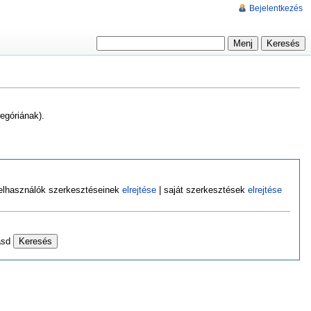
Bejelentkezés
egóriának).
felhasználók szerkesztéseinek
elrejtése
| saját szerkesztések
elrejtése
asd