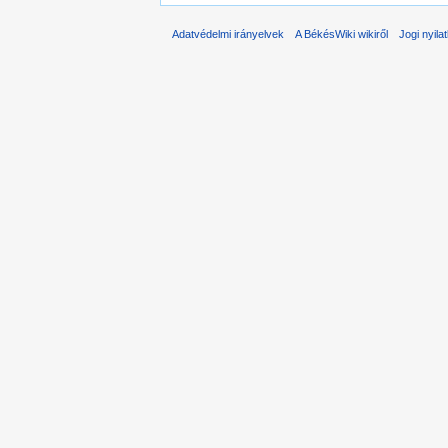
Adatvédelmi irányelvek
A BékésWiki wikiről
Jogi nyila