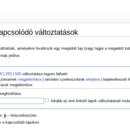
apcsolódó változtatások
láthatóak, amelyekre hivatkozik egy megadott lap (vagy tagjai a megadott kat
nak jelölve.
00
|
250
|
500
változtatása legyen látható
sztéseinek
megjelenítése
| névtelen szerkesztések
elrejtése
| bejelentkezett 
ozások megtekintése
 megfordítása
Inkább az erre linkelő lapok változtatásait mut
és,
b
– botszerkesztés.
ás a kapcsolódó lapokon.