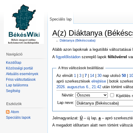
Speciális lap
A(z) Diáktanya (Békésc
←
Diáktanya (Békéscsaba)
Alább azon lapoknak a legutóbbi változtatásai 
Navigáció
A
figyelőlistádon
szereplő lapok
félkövérrel
van
Kezdőlap
A friss változások beállításai
Közösségi portál
Aktuális események
Az elmúlt
1
|
3
|
7
|
14
|
30
nap utolsó
50
|
1
Friss változtatások
apró szerkesztések
elrejtése
| botok szerke
Lap találomra
2026. augusztus 6., 21:42
után történt vált
Segítség
Névtér:
Kijelölés
Lap neve:
Eszközök
Atom
Speciális lapok
Jelmagyarázat:
Ú
– új lap,
a
– apró szerkeszt
A megadott időtartam alatt nem történt változ