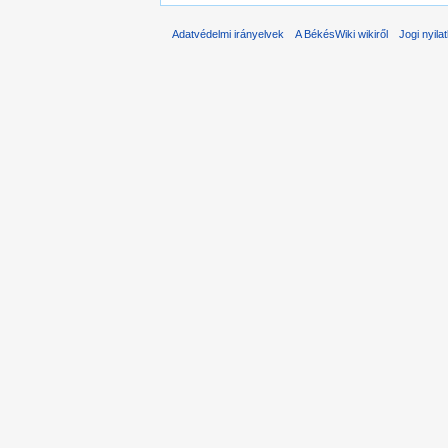
Adatvédelmi irányelvek
A BékésWiki wikiről
Jogi nyila