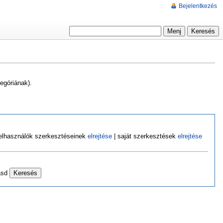
Bejelentkezés
egóriának).
felhasználók szerkesztéseinek
elrejtése
| saját szerkesztések
elrejtése
asd