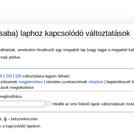
saba) laphoz kapcsolódó változtatások
láthatóak, amelyekre hivatkozik egy megadott lap (vagy tagjai a megadott kat
nak jelölve.
00
|
250
|
500
változtatása legyen látható
sztéseinek
megjelenítése
| névtelen szerkesztések
elrejtése
| bejelentkezett 
ozások megtekintése
 megfordítása
Inkább az erre linkelő lapok változtatásait mut
és,
b
– botszerkesztés.
ás a kapcsolódó lapokon.