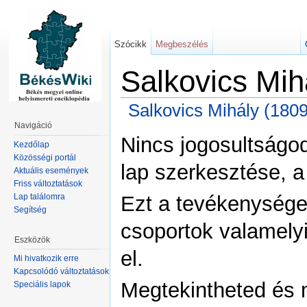
Szócikk
Megbeszélés
Salkovics Mih
Salkovics Mihály (180
Navigáció
Nincs jogosultságo
Kezdőlap
Közösségi portál
lap szerkesztése, a
Aktuális események
Friss változtatások
Lap találomra
Ezt a tevékenysége
Segítség
csoportok valamelyi
Eszközök
el.
Mi hivatkozik erre
Kapcsolódó változtatások
Megtekintheted és m
Speciális lapok