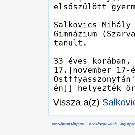
Vissza a(z)
Salkovi
Adatvédelmi irányelvek
A BékésWiki wikiről
Jogi nyila