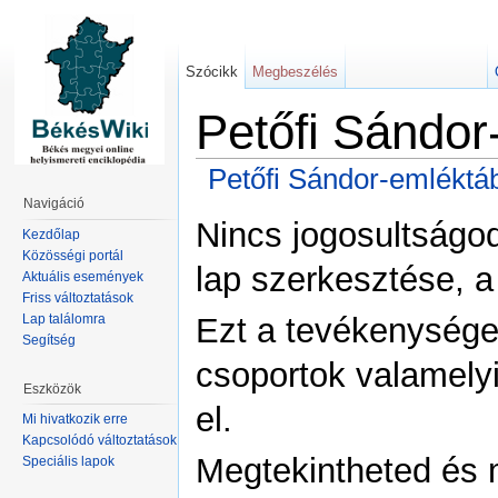
Szócikk
Megbeszélés
Petőfi Sándor
Petőfi Sándor-emléktá
Navigáció
Nincs jogosultságo
Kezdőlap
Közösségi portál
lap szerkesztése, a
Aktuális események
Friss változtatások
Lap találomra
Ezt a tevékenysége
Segítség
csoportok valamelyi
Eszközök
el.
Mi hivatkozik erre
Kapcsolódó változtatások
Megtekintheted és m
Speciális lapok