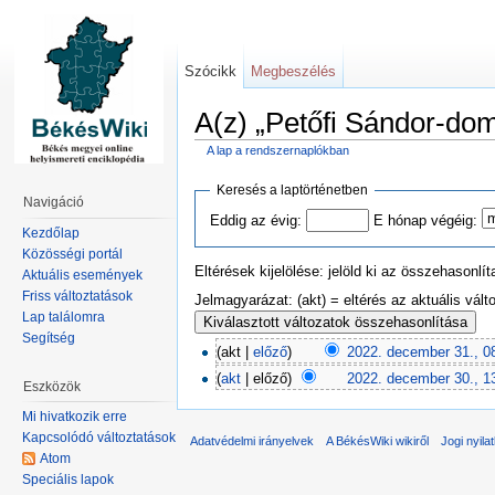
Szócikk
Megbeszélés
A(z) „Petőfi Sándor-do
A lap a rendszernaplókban
Keresés a laptörténetben
Navigáció
Eddig az évig:
E hónap végéig:
Kezdőlap
Közösségi portál
Eltérések kijelölése: jelöld ki az összehasonl
Aktuális események
Friss változtatások
Jelmagyarázat: (akt) = eltérés az aktuális válto
Lap találomra
Segítség
(akt |
előző
)
2022. december 31., 0
(
akt
| előző)
2022. december 30., 1
Eszközök
Mi hivatkozik erre
Kapcsolódó változtatások
Adatvédelmi irányelvek
A BékésWiki wikiről
Jogi nyila
Atom
Speciális lapok