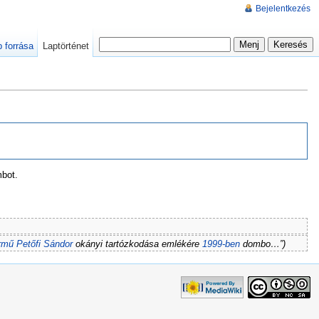
Bejelentkezés
p forrása
Laptörténet
mbot.
rmű
Petőfi Sándor
okányi tartózkodása emlékére
1999-ben
dombo…”)