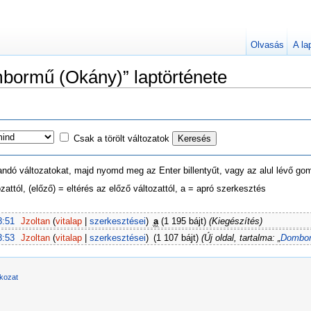
Olvasás
A la
mbormű (Okány)” laptörténete
Csak a törölt változatok
ítandó változatokat, majd nyomd meg az Enter billentyűt, vagy az alul lévő go
zattól, (előző) = eltérés az előző változattól, a = apró szerkesztés
8:51
Jzoltan
(
vitalap
|
szerkesztései
)
a
(1 195 bájt)
(Kiegészítés)
3:53
Jzoltan
(
vitalap
|
szerkesztései
)
(1 107 bájt)
(Új oldal, tartalma: „
Dombo
tkozat