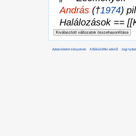
András
(†
1974
) p
Halálozások == [
Adatvédelmi irányelvek
A BékésWiki wikiről
Jogi nyila