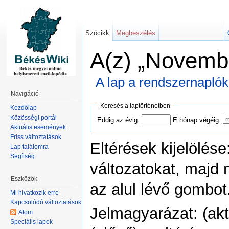
Szócikk
Megbeszélés
A(z) „Novembe
A lap a rendszernapló
Navigáció
Keresés a laptörténetben
Kezdőlap
Közösségi portál
Eddig az évig:
E hónap végéig:
Aktuális események
Friss változtatások
Eltérések kijelölése
Lap találomra
Segítség
változatokat, majd 
Eszközök
az alul lévő gombot
Mi hivatkozik erre
Kapcsolódó változtatások
Jelmagyarázat: (akt)
Atom
Speciális lapok