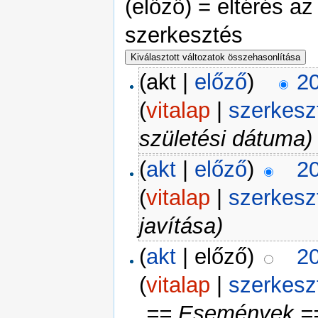
(előző) = eltérés az
szerkesztés
(akt |
előző
)
20
(
vitalap
|
szerkesz
születési dátuma)
(
akt
|
előző
)
20
(
vitalap
|
szerkesz
javítása)
(
akt
| előző)
20
(
vitalap
|
szerkesz
„== Események ==