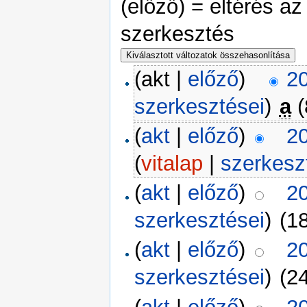
(előző) = eltérés az
szerkesztés
(akt |
előző
)
20
szerkesztései
)
a
(
(
akt
|
előző
)
20
(
vitalap
|
szerkesz
(
akt
|
előző
)
20
szerkesztései
)
(18
(
akt
|
előző
)
20
szerkesztései
)
(24