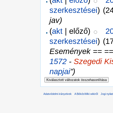
(
akt
|
előző
)
20
szerkesztései
)
(24
jav)
(
akt
| előző)
20
szerkesztései
)
(17
Események == == 
1572
-
Szegedi Ki
napjai
”)
Adatvédelmi irányelvek
A BékésWiki wikiről
Jogi nyila