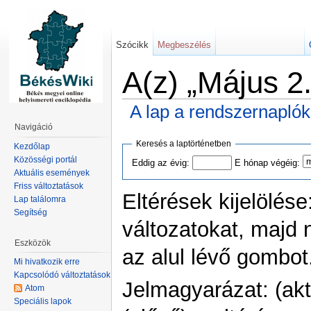
Szócikk
Megbeszélés
A(z) „Május 2.
A lap a rendszernapló
Navigáció
Keresés a laptörténetben
Kezdőlap
Közösségi portál
Eddig az évig:
E hónap végéig:
Aktuális események
Friss változtatások
Eltérések kijelölése
Lap találomra
Segítség
változatokat, majd 
Eszközök
az alul lévő gombot
Mi hivatkozik erre
Kapcsolódó változtatások
Jelmagyarázat: (akt)
Atom
Speciális lapok