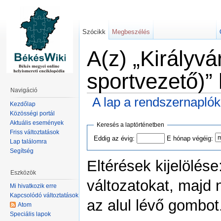
Szócikk
Megbeszélés
A(z) „Királyvá
sportvezető)” 
Navigáció
A lap a rendszernapló
Kezdőlap
Közösségi portál
Aktuális események
Keresés a laptörténetben
Friss változtatások
Eddig az évig:
E hónap végéig:
Lap találomra
Segítség
Eltérések kijelölése
Eszközök
változatokat, majd 
Mi hivatkozik erre
Kapcsolódó változtatások
az alul lévő gombot
Atom
Speciális lapok