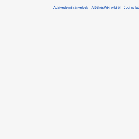
Adatvédelmi irányelvek
A BékésWiki wikiről
Jogi nyila