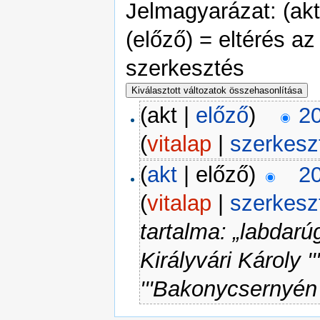
Jelmagyarázat: (akt)
(előző) = eltérés az
szerkesztés
(akt |
előző
)
20
(
vitalap
|
szerkesz
(
akt
| előző)
20
(
vitalap
|
szerkesz
tartalma: „labdarú
Királyvári Károly ''
'''Bakonycsernyén 