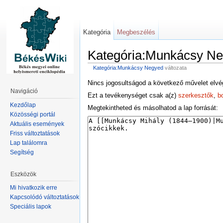
Kategória
Megbeszélés
Kategória:Munkácsy N
Kategória:Munkácsy Negyed
változata
Nincs jogosultságod a következő művelet elvé
Navigáció
Ezt a tevékenységet csak a(z)
szerkesztők
,
b
Kezdőlap
Megtekintheted és másolhatod a lap forrását:
Közösségi portál
Aktuális események
Friss változtatások
Lap találomra
Segítség
Eszközök
Mi hivatkozik erre
Kapcsolódó változtatások
Speciális lapok