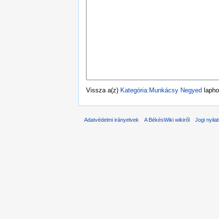
Vissza a(z)
Kategória:Munkácsy Negyed
lapho
Adatvédelmi irányelvek
A BékésWiki wikiről
Jogi nyila