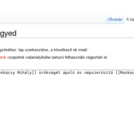
Olvasás
A la
egyed
gzéséhez: lap szerkesztése, a következő ok miatt:
otok
csoportok valamelyikébe tartozó felhasználó végezheti el.