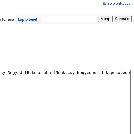
Bejelentkezés
p forrása
Laptörténet