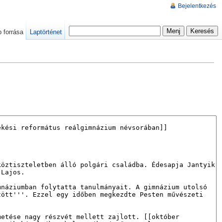
Bejelentkezés
p forrása
Laptörténet