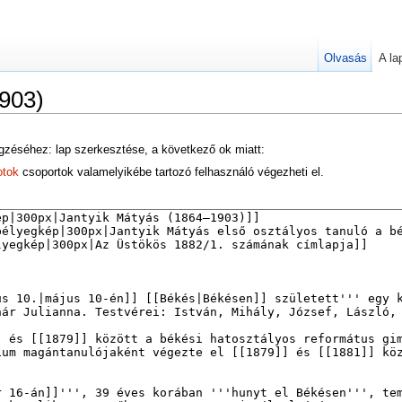
Olvasás
A la
903)
gzéséhez: lap szerkesztése, a következő ok miatt:
otok
csoportok valamelyikébe tartozó felhasználó végezheti el.