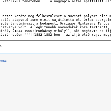
z.
tkozat