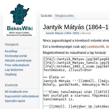
Szócikk
Megbeszélés
Jantyik Mátyás (1864–1
Jantyik Mátyás (1864–1903)
változata
Nincs jogosultságod a következő művelet elvé
Navigáció
Ezt a tevékenységet csak a(z)
szerkesztők
,
b
Kezdőlap
Megtekintheted és másolhatod a lap forrását:
Közösségi portál
Aktuális események
Friss változtatások
Lap találomra
Segítség
Eszközök
Mi hivatkozik erre
Kapcsolódó változtatások
Speciális lapok