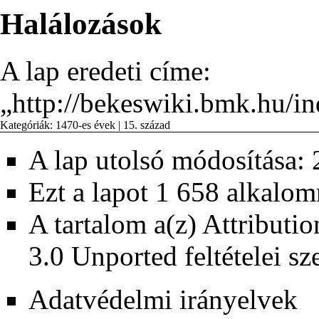
Halálozások
A lap eredeti címe:
„
http://bekeswiki.bmk.hu/i
Kategóriák
:
1470-es évek
|
15. század
A lap utolsó módosítása: 
Ezt a lapot 1 658 alkalom
A tartalom a(z)
Attributi
3.0 Unported
feltételei sz
Adatvédelmi irányelvek