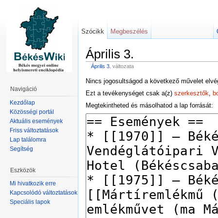
Szócikk
Megbeszélés
Április 3.
Április 3.
változata
Nincs jogosultságod a következő művelet elvé
Navigáció
Ezt a tevékenységet csak a(z)
szerkesztők
,
b
Kezdőlap
Megtekintheted és másolhatod a lap forrását:
Közösségi portál
Aktuális események
Friss változtatások
Lap találomra
Segítség
Eszközök
Mi hivatkozik erre
Kapcsolódó változtatások
Speciális lapok