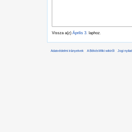
Vissza a(z)
Április 3.
laphoz.
Adatvédelmi irányelvek
A BékésWiki wikiről
Jogi nyila