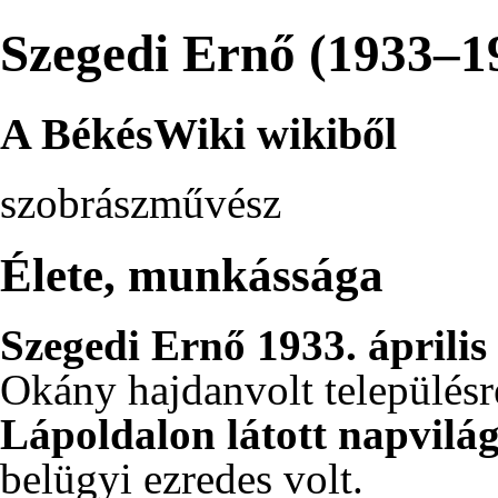
Szegedi Ernő (1933–1
A BékésWiki wikiből
szobrászművész
Élete, munkássága
Szegedi Ernő
1933
.
április
Okány
hajdanvolt településr
Lápoldalon látott napvilá
belügyi ezredes volt.