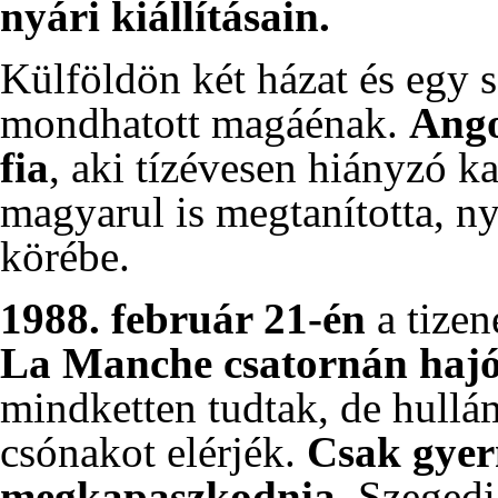
nyári kiállításain.
Külföldön két házat és egy sa
mondhatott magáénak.
Ango
fia
, aki tízévesen hiányzó ka
magyarul is megtanította, ny
körébe.
1988
.
február 21-én
a tizen
La Manche csatornán hajó
mindketten tudtak, de hullá
csónakot elérjék.
Csak gyer
megkapaszkodnia.
Szegedi