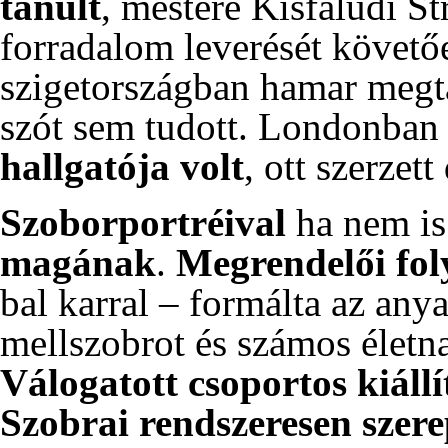
tanult
, mestere Kisfaludi S
forradalom leverését követő
szigetországban hamar megta
szót sem tudott. Londonba
hallgatója volt
, ott szerzet
Szoborportréival
ha nem is
magának
.
Megrendelői fol
bal karral – formálta az any
mellszobrot és számos életn
Válogatott csoportos kiállí
Szobrai rendszeresen szer