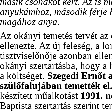
másik csónakot kért. Az is m
anyukámhoz, második férje h
magához anya.
Az okányi temetés tervét az 
ellenezte. Az új feleség, a 
tisztviselőnője azonban elle
okányi szertartásba, hogy a 
a költséget.
Szegedi Ernőt a
szülőfalujában temették el
készített műalkotást
1991
.
n
Baptista szertartás szerint t