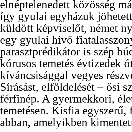
elnéptelenedett közösség már
így gyulai egyházuk jöhetett
küldött képviselőt, német n
egy gyulai hívő fiatalasszon
parasztprédikátor is szép b
kórusos temetés évtizedek ó
kíváncsisággal vegyes részvé
Sírásást, elföldelését – ősi s
férfinép. A gyermekkori, éle
temetésen. Kisfia egyszerű, 
abban, amelyikben kimentett