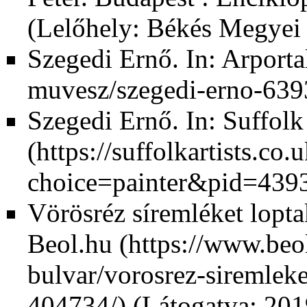
(Lelőhely: Békés Megyei
Szegedi Ernő. In:
Arporta
Szegedi Ernő. In:
Suffolk 
Vörösréz síremléket lopta
Beol.hu
(Látogatva: 201