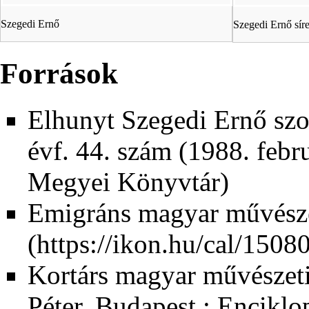
Szegedi Ernő
Szegedi Ernő sír
Források
Elhunyt Szegedi Ernő szo
évf. 44. szám (1988. febru
Megyei Könyvtár)
Emigráns magyar művész
Kortárs magyar művészeti 
Péter. Budapest : Enciklo