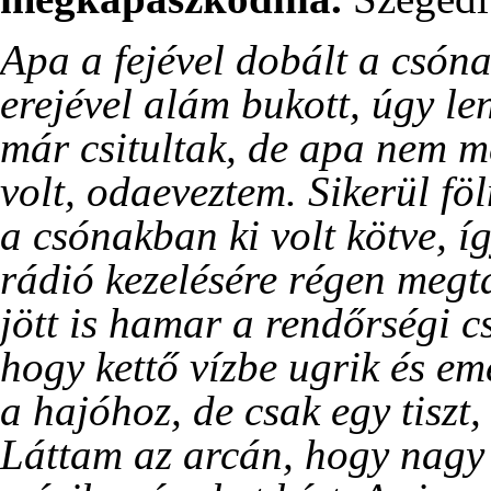
Apa a fejével dobált a csón
erejével alám bukott, úgy le
már csitultak, de apa nem m
volt, odaeveztem. Sikerül f
a csónakban ki volt kötve, íg
rádió kezelésére régen megta
jött is hamar a rendőrségi c
hogy kettő vízbe ugrik és e
a hajóhoz, de csak egy tiszt
Láttam az arcán, hogy nagy 