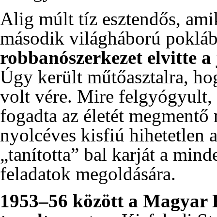
Alig múlt tíz esztendős, ami
második világháború poklá
robbanószerkezet elvitte a
Úgy került műtőasztalra, ho
volt vére. Mire felgyógyult,
fogadta az életét megmentő 
nyolcéves kisfiú hihetetlen 
„tanította” bal karját a min
feladatok megoldására.
1953
–
56
között a Magyar 