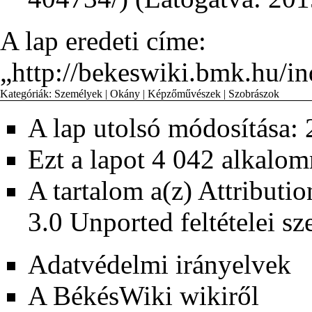
A lap eredeti címe:
„
http://bekeswiki.bmk.h
Kategóriák
:
Személyek
|
Okány
|
Képzőművészek
|
Szobrászok
A lap utolsó módosítása: 
Ezt a lapot 4 042 alkalom
A tartalom a(z)
Attributi
3.0 Unported
feltételei sz
Adatvédelmi irányelvek
A BékésWiki wikiről