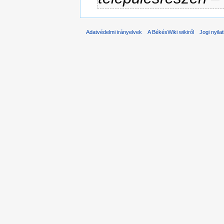
Adatvédelmi irányelvek
A BékésWiki wikiről
Jogi nyila