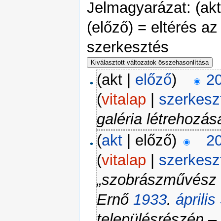
Jelmagyarázat: (akt)
(előző) = eltérés az
szerkesztés
(akt |
előző
)
20
(
vitalap
|
szerkesz
galéria létrehozás
(
akt
| előző)
20
(
vitalap
|
szerkesz
„szobrászművész 
Ernő
1933
.
április
településrészén – 