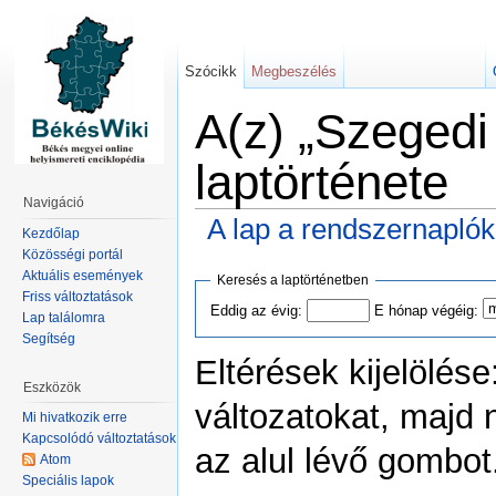
Szócikk
Megbeszélés
A(z) „Szegedi
laptörténete
Navigáció
A lap a rendszernapló
Kezdőlap
Közösségi portál
Aktuális események
Keresés a laptörténetben
Friss változtatások
Eddig az évig:
E hónap végéig:
Lap találomra
Segítség
Eltérések kijelölése
Eszközök
változatokat, majd 
Mi hivatkozik erre
Kapcsolódó változtatások
az alul lévő gombot
Atom
Speciális lapok