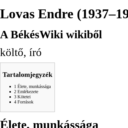
Lovas Endre (1937–1
A BékésWiki wikiből
költő, író
Tartalomjegyzék
1
Élete, munkássága
2
Emlékezete
3
Kötetei
4
Források
Élete, munkássága