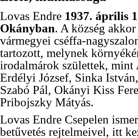
Lovas Endre
1937
.
április 
Okányban
. A község akkor
vármegyei cséffa-nagyszalon
tartozott, melynek környéké
irodalmárok születtek, mint
Erdélyi József,
Sinka István
Szabó Pál
,
Okányi Kiss Fer
Pribojszky Mátyás
.
Lovas Endre Csepelen ismer
betűvetés rejtelmeivel, itt k