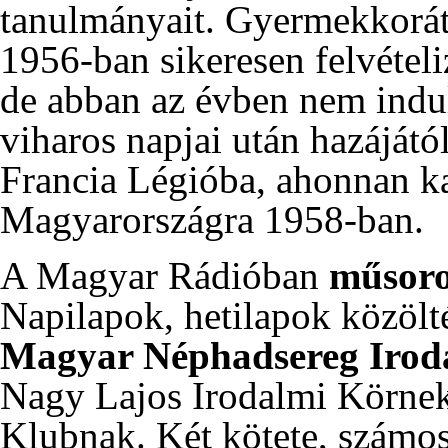
tanulmányait. Gyermekkorá
1956-ban
sikeresen felvétel
de abban az évben nem indu
viharos napjai után hazájától
Francia Légióba, ahonnan ka
Magyarországra
1958-ban
.
A Magyar Rádióban
műsorok
Napilapok, hetilapok közölté
Magyar Néphadsereg Irod
Nagy Lajos Irodalmi Körnek
Klubnak. Két kötete, számos 