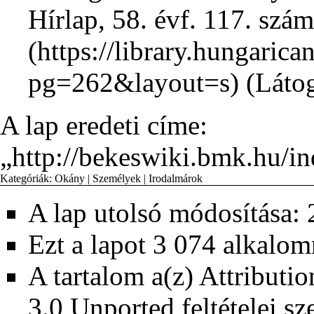
Hírlap, 58. évf. 117. szám
(Látog
A lap eredeti címe:
„
http://bekeswiki.bmk.hu
Kategóriák
:
Okány
|
Személyek
|
Irodalmárok
A lap utolsó módosítása: 
Ezt a lapot 3 074 alkalom
A tartalom a(z)
Attributi
3.0 Unported
feltételei sz