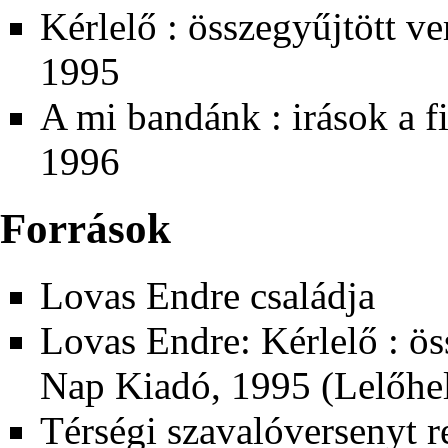
Kérlelő : összegyűjtött v
1995
A mi bandánk : irások a f
1996
Források
Lovas Endre családja
Lovas Endre: Kérlelő : ös
Nap Kiadó, 1995 (Lelőhe
Térségi szavalóversenyt r