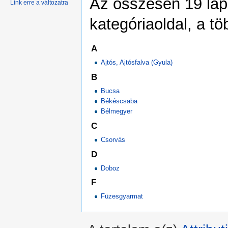
Az összesen 19 lapb
Link erre a változatra
kategóriaoldal, a tö
A
Ajtós, Ajtósfalva (Gyula)
B
Bucsa
Békéscsaba
Bélmegyer
C
Csorvás
D
Doboz
F
Füzesgyarmat