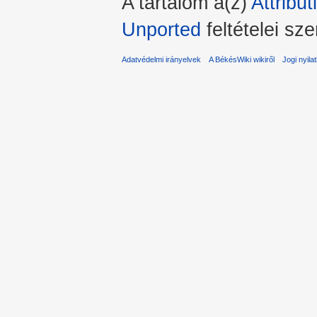
A tartalom a(z)
Attribu
Unported
feltételei sze
Adatvédelmi irányelvek
A BékésWiki wikiről
Jogi nyila