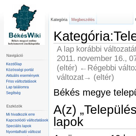
Kategória
Megbeszélés
Kategória:Tel
A lap korábbi változatá
Navigáció
2011. november 16., 07:
Kezdőlap
(eltér) ←Régebbi változa
Közösségi portál
változat→ (eltér)
Aktuális események
Friss változtatások
Lap találomra
Békés megye telepü
Segítség
A(z) „Települé
Eszközök
Mi hivatkozik erre
lapok
Kapcsolódó változtatások
Speciális lapok
Nyomtatható változat