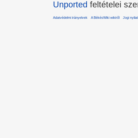
Unported
feltételei sze
Adatvédelmi irányelvek
A BékésWiki wikiről
Jogi nyila