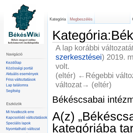
Kategória
Megbeszélés
Kategória:Bé
A lap korábbi változatá
Navigáció
szerkesztései
)
2019. má
Kezdőlap
volt.
Közösségi portál
(eltér) ←Régebbi változa
Aktuális események
Friss változtatások
változat→ (eltér)
Lap találomra
Segítség
Békéscsabai intéz
Eszközök
A(z) „Békéscs
Mi hivatkozik erre
Kapcsolódó változtatások
Speciális lapok
kategóriába ta
Nyomtatható változat