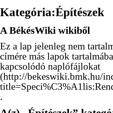
Kategória:Építészek
A BékésWiki wikiből
Ez a lap jelenleg nem tarta
címére
más lapok tartalmáb
kapcsolódó naplófájlokat
.
A(z) „Építészek” kategó