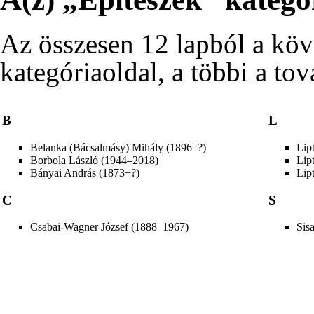
Az összesen 12 lapból a köve
kategóriaoldal, a többi a tov
B
L
Belanka (Bácsalmásy) Mihály (1896–?)
Lip
Borbola László (1944–2018)
Lip
Bányai András (1873−?)
Lip
C
S
Csabai-Wagner József (1888–1967)
Sis