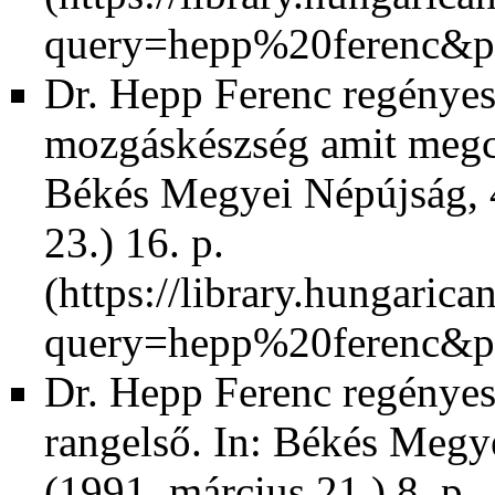
Dr. Hepp Ferenc regényes é
mozgáskészség amit megcs
Békés Megyei Népújság, 4
23.) 16. p.
Dr. Hepp Ferenc regényes
rangelső. In:
Békés Megyei
(1991. március 21.) 8. p.