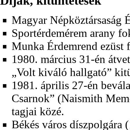
Díjak, kitüntetések
Magyar Népköztársaság É
Sportérdemérem arany fo
Munka Érdemrend ezüst f
1980
.
március 31-én
átvet
„Volt kiváló hallgató” kit
1981
. április 27-én bevá
Csarnok” (Naismith Memor
tagjai közé.
Békés város díszpolgára (