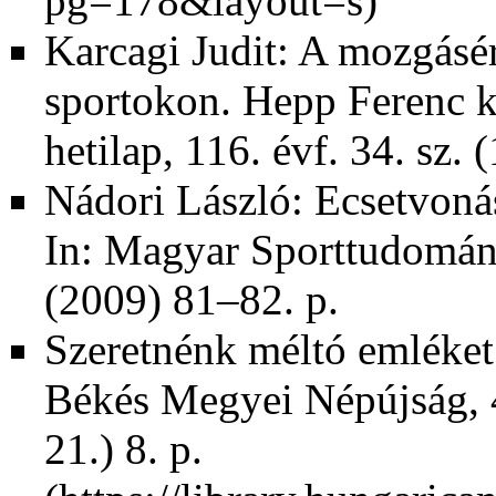
Karcagi Judit: A mozgásérz
sportokon. Hepp Ferenc k
hetilap, 116. évf. 34. sz. 
Nádori László: Ecsetvoná
In: Magyar Sporttudomány
(2009) 81–82. p.
Szeretnénk méltó emléket 
Békés Megyei Népújság, 40
21.) 8. p.