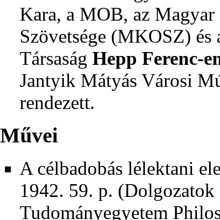
Kara, a MOB, az Magyar 
Szövetsége (MKOSZ) és 
Társaság
Hepp Ferenc-em
Jantyik Mátyás Városi 
rendezett.
Művei
A célbadobás lélektani e
1942. 59. p. (Dolgozatok
Tudományegyetem Philos