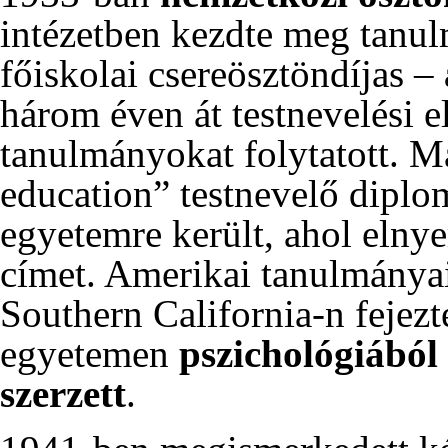
intézetben kezdte meg tanu
főiskolai csereösztöndíjas –
három éven át testnevelési e
tanulmányokat folytatott. Má
education” testnevelő diplom
egyetemre került, ahol elny
címet. Amerikai tanulmánya
Southern California-n fejezt
egyetemen
pszichológiából
szerzett
.