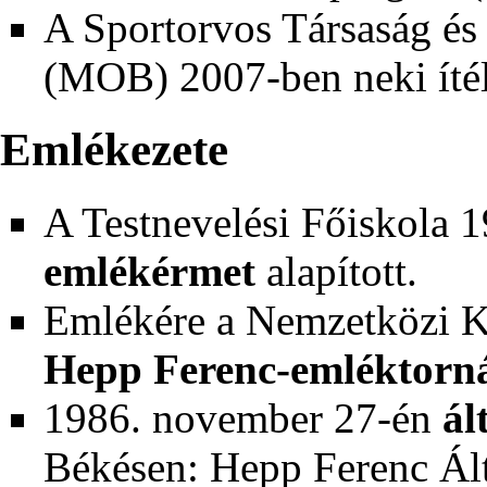
A Sportorvos Társaság és
(MOB)
2007-ben
neki íté
Emlékezete
A Testnevelési Főiskola
1
emlékérmet
alapított.
Emlékére a Nemzetközi K
Hepp Ferenc-emléktorn
1986
.
november 27-én
ál
Békésen: Hepp Ferenc Ált