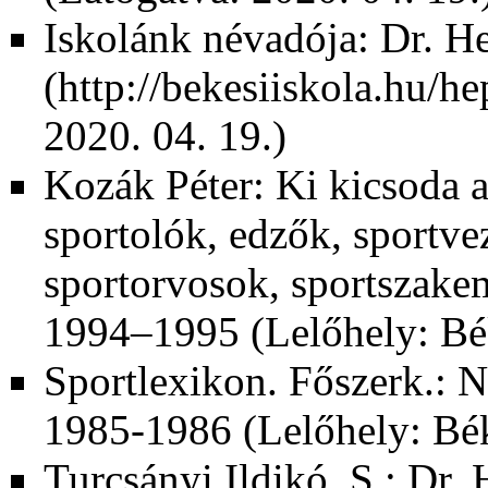
Iskolánk névadója: Dr. H
2020. 04. 19.)
Kozák Péter: Ki kicsoda a
sportolók, edzők, sportve
sportorvosok, sportszake
1994–1995 (Lelőhely: Bé
Sportlexikon. Főszerk.: N
1985-1986 (Lelőhely: Bé
Turcsányi Ildikó, S.: Dr.