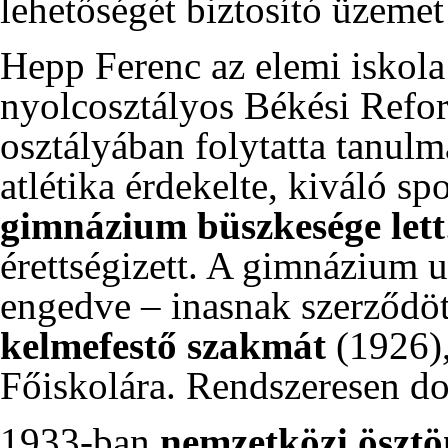
lehetőségét biztosító üzemet 
Hepp Ferenc az elemi iskola
nyolcosztályos Békési Refo
osztályában folytatta tanul
atlétika érdekelte, kiváló s
gimnázium büszkesége lett
érettségizett. A gimnázium 
engedve – inasnak szerződö
kelmefestő szakmát
(
1926
)
Főiskolára. Rendszeresen d
1933-ban
nemzetközi ösztö