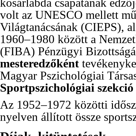
kosárlabda csapatának edző
volt az UNESCO mellett műk
Világtanácsának (CIEPS), al
1960
–
1980
között a Nemzet
(FIBA) Pénzügyi Bizottságá
mesteredzőként
tevékenyke
Magyar Pszichológiai Társ
Sportpszichológiai szekció
Az
1952
–
1972
közötti idős
nyelven állított össze sportsz