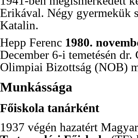
1941-ben
megismerkedett ké
Erikával. Négy gyermekük szü
Katalin.
Hepp Ferenc
1980
.
novembe
December 6-i
temetésén dr.
Olimpiai Bizottság (NOB) ma
Munkássága
Főiskola tanárként
1937
végén hazatért Magyar