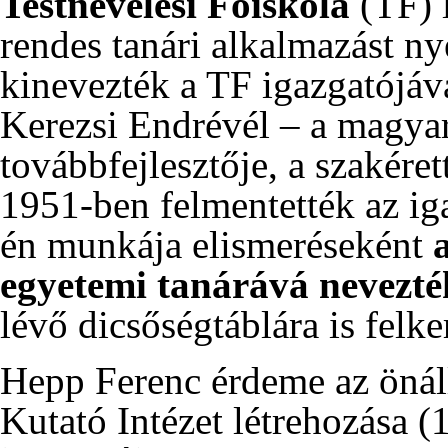
Testnevelési Főiskola
(TF) l
rendes tanári alkalmazást ny
kinevezték a TF igazgatójá
Kerezsi Endrévél – a magyar
továbbfejlesztője, a szakéret
1951-ben
felmentették az ig
én
munkája elismeréseként
egyetemi tanárává nevezté
lévő dicsőségtáblára is felke
Hepp Ferenc érdeme az önál
Kutató Intézet létrehozása (