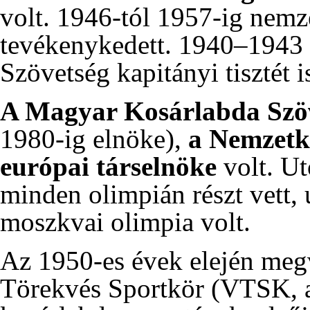
volt.
1946-tól
1957-ig
nemze
tevékenykedett.
1940
–
1943
Szövetség kapitányi tisztét is
A Magyar Kosárlabda Szöve
1980-ig
elnöke),
a Nemzetk
európai társelnöke
volt. Ut
minden olimpián részt vett,
moszkvai olimpia volt.
Az 1950-es évek elején megv
Törekvés Sportkör (VTSK, 