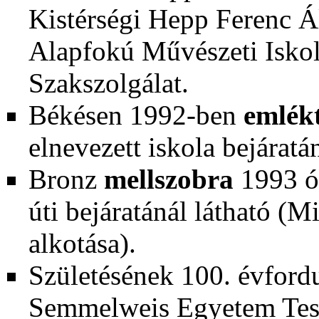
Kistérségi Hepp Ferenc Ál
Alapfokú Művészeti Iskol
Szakszolgálat.
Békésen
1992-ben
emlék
elnevezett iskola bejáratán
Bronz
mellszobra
1993
ó
úti bejáratánál látható (
alkotása).
Születésének 100. évford
Semmelweis Egyetem Test