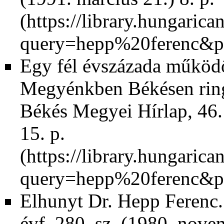
Egy fél évszázada működő
Megyénkben Békésen ringa
Békés Megyei Hírlap, 46. é
15. p.
Elhunyt Dr. Hepp Ferenc.
évf. 280. sz. (1980. novem