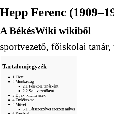
Hepp Ferenc (1909–1
A BékésWiki wikiből
sportvezető, főiskolai tanár
Tartalomjegyzék
1
Élete
2
Munkássága
2.1
Főiskola tanárként
2.2
Szakvezetőként
3
Díjak, kitüntetések
4
Emlékezete
5
Művei
5.1
Társszerzővel szerzett művei
6
Források