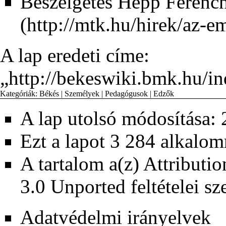
Beszélgetés Hepp Ferencn
A lap eredeti címe:
„
http://bekeswiki.bmk.hu
Kategóriák
:
Békés
|
Személyek
|
Pedagógusok
|
Edzők
A lap utolsó módosítása: 
Ezt a lapot 3 284 alkalom
A tartalom a(z)
Attributi
3.0 Unported
feltételei sz
Adatvédelmi irányelvek