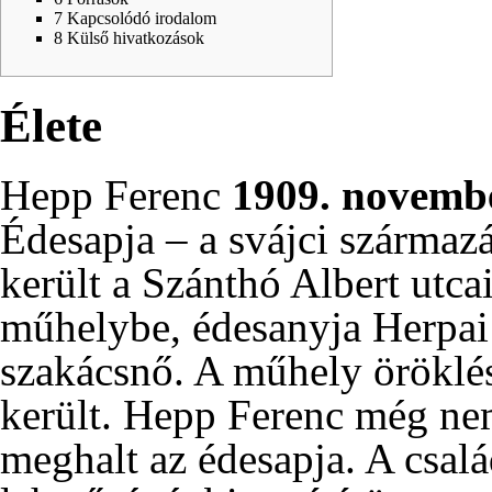
7
Kapcsolódó irodalom
8
Külső hivatkozások
Élete
Hepp Ferenc
1909
.
novembe
Édesapja – a svájci származ
került a Szánthó Albert utca
műhelybe, édesanyja Herpai 
szakácsnő. A műhely öröklés
került. Hepp Ferenc még ne
meghalt az édesapja. A csalá