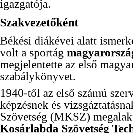
igazgatója.
Szakvezetőként
Békési diákévei alatt ismer
volt a sportág
magyarország
megjelentette az első magya
szabálykönyvet.
1940-től
az első számú szerv
képzésnek és vizsgáztatásn
Szövetség (MKSZ) megalaku
Kosárlabda Szövetség Tech